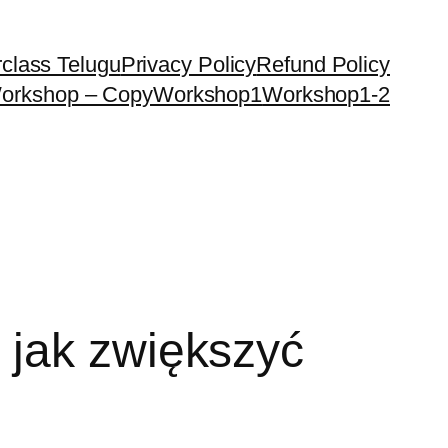
class Telugu
Privacy Policy
Refund Policy
orkshop – Copy
Workshop1
Workshop1-2
 jak zwiększyć