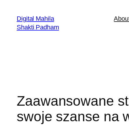
Digital Mahila
Abou
Shakti Padham
Zaawansowane stra
swoje szanse na 