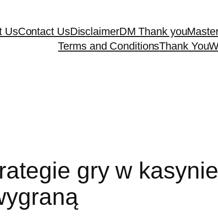
t Us
Contact Us
Disclaimer
DM Thank you
Master
Terms and Conditions
Thank You
W
tegie gry w kasynie
wygraną