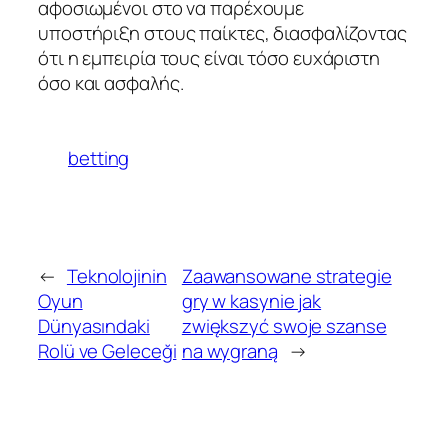
αφοσιωμένοι στο να παρέχουμε
υποστήριξη στους παίκτες, διασφαλίζοντας
ότι η εμπειρία τους είναι τόσο ευχάριστη
όσο και ασφαλής.
betting
←
Teknolojinin
Zaawansowane strategie
Oyun
gry w kasynie jak
Dünyasındaki
zwiększyć swoje szanse
Rolü ve Geleceği
na wygraną
→