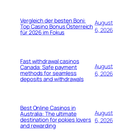
Vergleich der besten Boni:
August
Top Casino Bonus Österreich
6, 2026
für 2026 im Fokus
Fast withdrawal casinos
August
Canada: Safe payment
methods for seamless
6, 2026
deposits and withdrawals
Best Online Casinos in
August
Australia: The ultimate
destination for pokies lovers
6, 2026
and rewarding