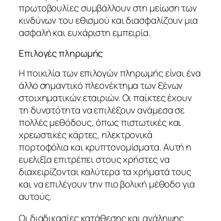
πρωτοβουλίες συμβάλλουν στη μείωση των
κινδύνων του εθισμού και διασφαλίζουν μια
ασφαλή και ευχάριστη εμπειρία.
Επιλογές πληρωμής
Η ποικιλία των επιλογών πληρωμής είναι ένα
άλλο σημαντικό πλεονέκτημα των ξένων
στοιχηματικών εταιριών. Οι παίκτες έχουν
τη δυνατότητα να επιλέξουν ανάμεσα σε
πολλές μεθόδους, όπως πιστωτικές και
χρεωστικές κάρτες, ηλεκτρονικά
πορτοφόλια και κρυπτονομίσματα. Αυτή η
ευελιξία επιτρέπει στους χρήστες να
διαχειρίζονται καλύτερα τα χρήματά τους
και να επιλέγουν την πιο βολική μέθοδο για
αυτούς.
Οι διαδικασίες κατάθεσης και ανάληψης