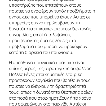
υποστήριξης που επιτρέπουν στους
παίκτες να αναφέρουν τυχόν προβλήματα ή
ανησυχίες που μπορεί να έχουν. Αυτές οι
υπηρεσίες συχνά περιλαμβάνουν τη
δυνατότητα επικοινωνίας μέσω ζωντανής
συνομιλίας, email ή τηλεφώνου,
προσφέροντας άμεσες λύσεις στα
προβλήματα που μπορεί να προκύψουν
κατά τη διάρκεια του παιχνιδιού.
Η υπεύθυνη παιχνιδική πρακτική είναι
επίσης μέρος της στρατηγικής ασφάλειας.
Πολλές ξένες στοιχηματικές εταιρίες
προσφέρουν εργαλεία που βοηθούν τους
παίκτες να ελέγχουν τη δραστηριότητά
τους, όπως η δυνατότητα θέσπισης ορίων
στα ποσά που στοιχηματίζουν ή το χρόνο
που αφιερώνουν στο παιχνίδι. Αυτές οι