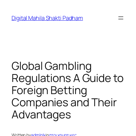
Digital Mahila Shakti Padham
Global Gambling
Regulations A Guide to
Foreign Betting
Companies and Their
Advantages
Written by
admlnlx
in
στοιχηματικες