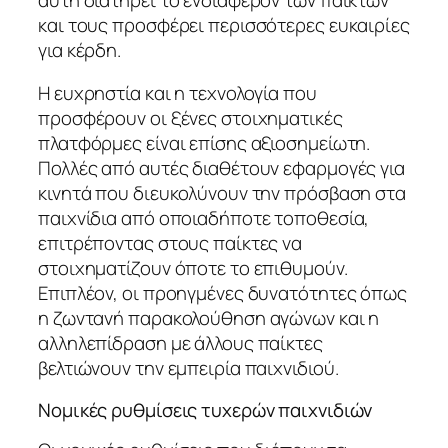
και τους προσφέρει περισσότερες ευκαιρίες
για κέρδη.
Η ευχρηστία και η τεχνολογία που
προσφέρουν οι ξένες στοιχηματικές
πλατφόρμες είναι επίσης αξιοσημείωτη.
Πολλές από αυτές διαθέτουν εφαρμογές για
κινητά που διευκολύνουν την πρόσβαση στα
παιχνίδια από οποιαδήποτε τοποθεσία,
επιτρέποντας στους παίκτες να
στοιχηματίζουν όποτε το επιθυμούν.
Επιπλέον, οι προηγμένες δυνατότητες όπως
η ζωντανή παρακολούθηση αγώνων και η
αλληλεπίδραση με άλλους παίκτες
βελτιώνουν την εμπειρία παιχνιδιού.
Νομικές ρυθμίσεις τυχερών παιχνιδιών