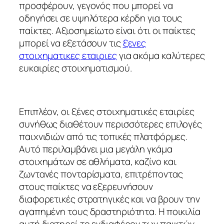
προσφέρουν, γεγονός που μπορεί να
οδηγήσει σε υψηλότερα κέρδη για τους
παίκτες. Αξιοσημείωτο είναι ότι οι παίκτες
μπορεί να εξετάσουν τις
ξενες
στοιχηματικες εταιριες
για ακόμα καλύτερες
ευκαιρίες στοιχηματισμού.
Επιπλέον, οι ξένες στοιχηματικές εταιρίες
συνήθως διαθέτουν περισσότερες επιλογές
παιχνιδιών από τις τοπικές πλατφόρμες.
Αυτό περιλαμβάνει μια μεγάλη γκάμα
στοιχημάτων σε αθλήματα, καζίνο και
ζωντανές πονταρίσματα, επιτρέποντας
στους παίκτες να εξερευνήσουν
διαφορετικές στρατηγικές και να βρουν την
αγαπημένη τους δραστηριότητα. Η ποικιλία
αυτή διατηρεί το ενδιαφέρον των παικτών