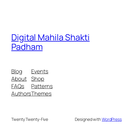
Digital Mahila Shakti
Padham
Blog
Events
About
Shop
FAQs
Patterns
Authors
Themes
Twenty Twenty-Five
Designed with
WordPress