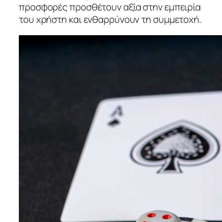
προσφορές προσθέτουν αξία στην εμπειρία
του χρήστη και ενθαρρύνουν τη συμμετοχή.