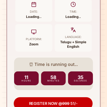
DATE:
TIME:
Loading..
Loading..
LANGUAGE:
PLATFORM:
Telugu + Simple
Zoom
English
⏰ Time is running out...
11
58
34
HOURS
MINUTES
SECONDS
REGISTER NOW
@999
51/-