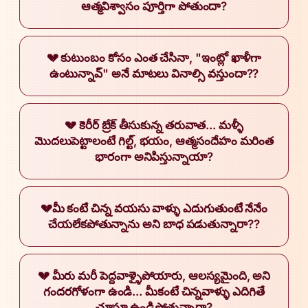
ఆత్మవిశ్వాసం పూర్తిగా పోతుందా?
💔 కుటుంబం కోసం ఎంత చేసినా, "ఇంట్లో ఖాళీగా
ఉంటున్నావ్" అనే మాటలు వినాల్సి వస్తుందా??
💔 కెరీర్ బ్రేక్ తీసుకున్న తరువాత... మళ్ళీ
మొదలుపెట్టాలంటే గిల్ట్, భయం, ఆత్మసందేహం మరింత
భారంగా అనిపిస్తున్నాయా?
💔మీ కంటే చిన్న వయసు వాళ్ళు ఎదుగుతుంటే నేనేం
చేయలేకపోతున్నాను అని బాధ పడుతున్నారా??
💔 మీరు మరీ పెద్దవాళ్ళైపోయారు, ఆలస్యమైంది, అని
గందరగోళంగా ఉండి... మీకంటే చిన్నవాళ్ళు ఎదిగితే
చూస్తూ ఉండిపోతున్నారా?