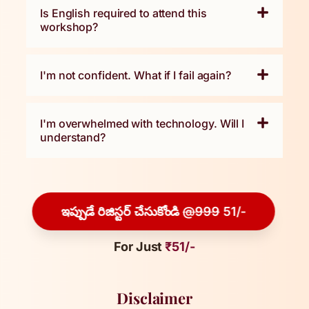
Is English required to attend this
workshop?
I'm not confident. What if I fail again?
I'm overwhelmed with technology. Will I
understand?
ఇప్పుడే రిజిస్టర్ చేసుకోండి
@999
51/-
For Just
₹51/-
Disclaimer