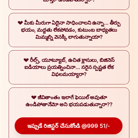
💔 మీకు మీరుగా ఏదైనా సాధించాలని ఉన్నా... తీర్పు
భయం, మద్దతు లేకపోవడం, కుటుంబ బాధ్యతలు
మిమ్మల్ని వెనక్కి లాగుతున్నాయా?
💔 రీల్స్, యూట్యూబ్, ఉచిత క్లాసులు, బిజినెస్
ఐడియాలు ప్రయత్నించినా... సరైన స్పష్టత లేక
విఫలమయ్యారా?
💔 జీవితాంతం ఇలాగే ఫెయిల్ అవుతూ
ఉండిపోతానేమో అని భయపడుతున్నారా??
ఇప్పుడే రిజిస్టర్ చేసుకోండి
@999
51/-