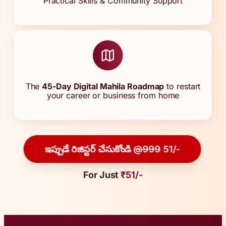
Practical Skills & Community Support
The
45-Day Digital Mahila Roadmap
to restart
your career or business from home
ఇప్పుడే రిజిస్టర్ చేసుకోండి
@999
51/-
For Just
₹51/-