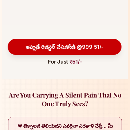
ఇప్పుడే రిజిస్టర్ చేసుకోండి
@999
51/-
For Just
₹51/-
Are You Carrying A Silent Pain That No
One Truly Sees?
💔 టెక్నాలజీ తెలియదని ఎవరైనా ఎగతాళి చేస్తే... మీ