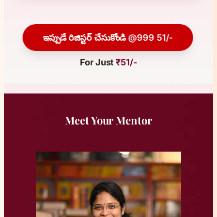
ఇప్పుడే రిజిస్టర్ చేసుకోండి
@999
51/-
For Just
₹51/-
Meet Your Mentor