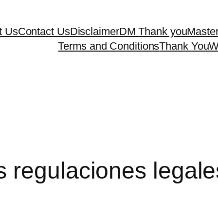
t Us
Contact Us
Disclaimer
DM Thank you
Master
Terms and Conditions
Thank You
W
 regulaciones legales