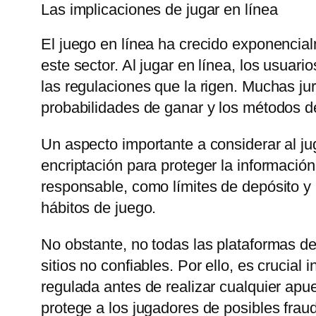
Las implicaciones de jugar en línea
El juego en línea ha crecido exponencial
este sector. Al jugar en línea, los usuar
las regulaciones que la rigen. Muchas ju
probabilidades de ganar y los métodos d
Un aspecto importante a considerar al jug
encriptación para proteger la informació
responsable, como límites de depósito y 
hábitos de juego.
No obstante, no todas las plataformas de
sitios no confiables. Por ello, es crucia
regulada antes de realizar cualquier apu
protege a los jugadores de posibles frau