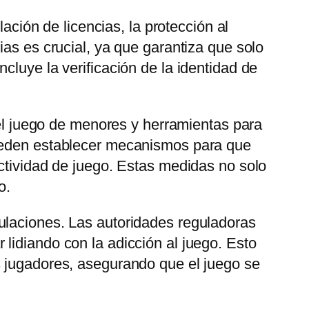
ación de licencias, la protección al
ias es crucial, ya que garantiza que solo
cluye la verificación de la identidad de
 el juego de menores y herramientas para
pueden establecer mecanismos para que
actividad de juego. Estas medidas no solo
o.
ulaciones. Las autoridades reguladoras
lidiando con la adicción al juego. Esto
s jugadores, asegurando que el juego se