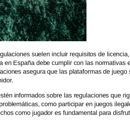
gulaciones suelen incluir requisitos de licencia
ra en España debe cumplir con las normativas e
aciones asegura que las plataformas de juego 
idor.
tén informados sobre las regulaciones que rigen
roblemáticas, como participar en juegos ilegale
echos como jugador es fundamental para disfrut