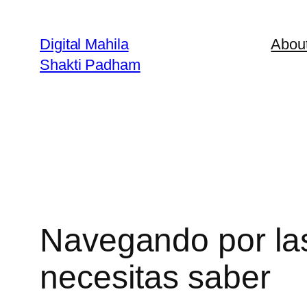
Digital Mahila
Abou
Shakti Padham
Navegando por las
necesitas saber