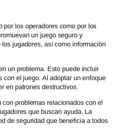
o por los operadores como por los
 promuevan un juego seguro y
e los jugadores, así como información
 en un problema. Esto puede incluir
s con el juego. Al adoptar un enfoque
er en patrones destructivos.
n con problemas relacionados con el
s jugadores que buscan ayuda. La
ed de seguridad que beneficia a todos