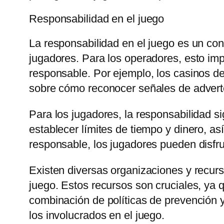
Responsabilidad en el juego
La responsabilidad en el juego es un co
jugadores. Para los operadores, esto im
responsable. Por ejemplo, los casinos de
sobre cómo reconocer señales de advert
Para los jugadores, la responsabilidad s
establecer límites de tiempo y dinero, a
responsable, los jugadores pueden disfru
Existen diversas organizaciones y recur
juego. Estos recursos son cruciales, ya 
combinación de políticas de prevención 
los involucrados en el juego.