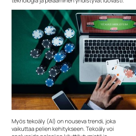
teknologia ja pelaaminen yhdistyvät luovasti.
Myös tekoäly (AI) on nouseva trendi, joka
vaikuttaa pelien kehitykseen. Tekoäly voi