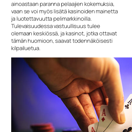
ainoastaan paranna pelaajien kokemuksia,
vaan se voi myös lisätä kasinoiden mainetta
ja luotettavuutta pelimarkkinoilla.
Tulevaisuudessa vastuullisuus tulee
olemaan keskiössä, ja kasinot, jotka ottavat
tämän huomioon, saavat todennäköisesti
kilpailuetua.