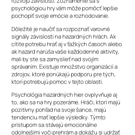
rozvoju závislosti. Zoznámenie sa s
psychológiou hry vám môže pomôcť lepšie
pochopiť svoje emócie a rozhodovanie.
Dôležité je naučiť sa rozpoznať varovné
signály závislosti na hazardných hrách. Ak
cítite potrebu hrať aj v ťažkých časoch alebo
ak hazard narúša vaše každodenné aktivity,
mali by ste sa zamyslieť nad svojím
správaním. Existuje množstvo organizácií a
zdrojov, ktoré ponúkajú podporu pre tých,
ktorí potrebujú pomoc v tejto oblasti.
Psychológia hazardných hier ovplyvňuje aj
to, ako sa na hry pozeráme. Hráči, ktorí majú
pozitívny pohľad na svoje šance, majú
tendenciu mať lepšie výsledky. Týmto
prístupom sa stávajú emocionálne
odolnejšími voči prehrám a dokážu si udržať