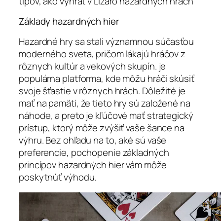
tipov, ako vyhrať v Lizaro hazardných hrách
Základy hazardných hier
Hazardné hry sa stali významnou súčasťou
moderného sveta, pričom lákajú hráčov z
rôznych kultúr a vekových skupín. je
populárna platforma, kde môžu hráči skúsiť
svoje šťastie v rôznych hrách. Dôležité je
mať na pamäti, že tieto hry sú založené na
náhode, a preto je kľúčové mať strategický
prístup, ktorý môže zvýšiť vaše šance na
výhru. Bez ohľadu na to, aké sú vaše
preferencie, pochopenie základných
princípov hazardných hier vám môže
poskytnúť výhodu.