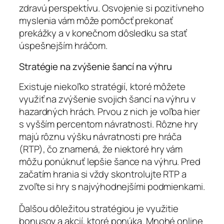
zdravú perspektívu. Osvojenie si pozitívneho
myslenia vám môže pomôcť prekonať
prekážky a v konečnom dôsledku sa stať
úspešnejším hráčom.
Stratégie na zvýšenie šancí na výhru
Existuje niekoľko stratégií, ktoré môžete
využiť na zvýšenie svojich šancí na výhru v
hazardných hrách. Prvou z nich je voľba hier
s vyšším percentom návratnosti. Rôzne hry
majú rôznu výšku návratnosti pre hráča
(RTP), čo znamená, že niektoré hry vám
môžu ponúknuť lepšie šance na výhru. Pred
začatím hrania si vždy skontrolujte RTP a
zvoľte si hry s najvýhodnejšími podmienkami.
Ďalšou dôležitou stratégiou je využitie
bonusov a akcií, ktoré ponúka. Mnohé online