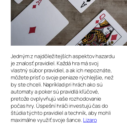
Jedným z najdôležitejších aspektov hazardu
je znalosť pravidiel. Každá hra má svoj
vlastný súbor pravidiel, a ak ich nepoznáte,
môžete prísť o svoje peniaze rýchlejšie, než
by ste chceli. Napríklad pri hrách ako sú
automaty a poker sú pravidlá kľúčové,
pretože ovplyvňujú vaše rozhodovanie
počas hry. Úspešní hráči investujú čas do
štúdia týchto pravidiel a techník, aby mohli
maximálne využiť svoje šance.
Lizaro