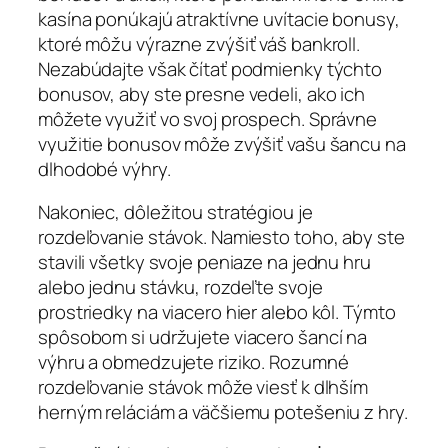
kasína ponúkajú atraktívne uvítacie bonusy,
ktoré môžu výrazne zvýšiť váš bankroll.
Nezabúdajte však čítať podmienky týchto
bonusov, aby ste presne vedeli, ako ich
môžete využiť vo svoj prospech. Správne
využitie bonusov môže zvýšiť vašu šancu na
dlhodobé výhry.
Nakoniec, dôležitou stratégiou je
rozdeľovanie stávok. Namiesto toho, aby ste
stavili všetky svoje peniaze na jednu hru
alebo jednu stávku, rozdeľte svoje
prostriedky na viacero hier alebo kôl. Týmto
spôsobom si udržujete viacero šancí na
výhru a obmedzujete riziko. Rozumné
rozdeľovanie stávok môže viesť k dlhším
herným reláciám a väčšiemu potešeniu z hry.