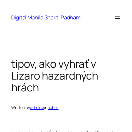
Digital Mahila Shakti Padham
tipov, ako vyhrať v
Lizaro hazardných
hrách
Written by
admlnlx
in
public