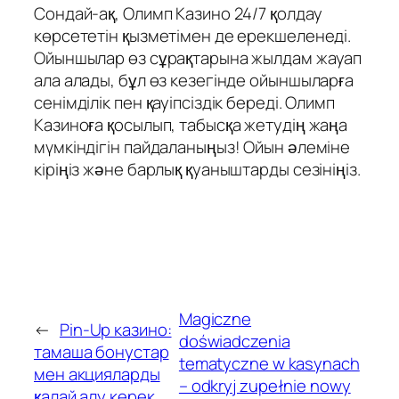
Сондай-ақ, Олимп Казино 24/7 қолдау
көрсететін қызметімен де ерекшеленеді.
Ойыншылар өз сұрақтарына жылдам жауап
ала алады, бұл өз кезегінде ойыншыларға
сенімділік пен қауіпсіздік береді. Олимп
Казиноға қосылып, табысқа жетудің жаңа
мүмкіндігін пайдаланыңыз! Ойын әлеміне
кіріңіз және барлық қуаныштарды сезініңіз.
Magiczne
←
Pin-Up казино:
doświadczenia
тамаша бонустар
tematyczne w kasynach
мен акцияларды
– odkryj zupełnie nowy
қалай алу керек