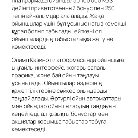
платформада ойыншылар 100 000 KGS
дейінгі приветственный бонус пен 250
тегін айналымдар ала алады. Жаңа
ойыншылар үшін бұл ұсыныс нағыз көмекші
құрал болып табылады, өйткені ол
ойыншылардың табыстылыққа жетуіне
көмектеседі.
Олимп Казино платформасында ойыншыға
ыңғайлы интерфейс, жоғары сапалы
графика, және бай ойын таңдауы
ұсынылады. Ойыншылар өздерінің
қажеттіліктеріне сәйкес ойындарды
таңдай алады. Әртүрлі ойын автоматтары
мен ойындар ойыншылардың таңдауын
кеңейтеді, ал қызықты бонустар мен
акциялар қосымша табыстар табуға
көмектеседі.