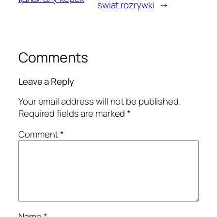
świat rozrywki
→
Comments
Leave a Reply
Your email address will not be published.
Required fields are marked
*
Comment
*
Name
*