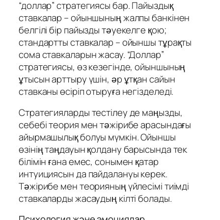
“доллар” стратегиясы бар. Пайыздық
ставкалар – ойыншының жалпы банкінен
белгілі бір пайызды тәуекелге қою;
стандартты ставкалар – ойыншы тұрақты
сома ставкаларын жасау. “Доллар”
стратегиясы, өз кезегінде, ойыншының
ұтысын арттыру үшін, әр ұтқан сайын
ставканы өсіріп отыруға негізделеді.
Стратегияларды тестілеу де маңызды,
себебі теория мен тәжірибе арасындағы
айырмашылық болуы мүмкін. Ойыншы
өзінің таңдауын қолдану барысында тек
білімін ғана емес, сонымен қатар
интуициясын да пайдалануы керек.
Тәжірибе мен теорияның үйлесімі тиімді
ставкаларды жасаудың кілті болады.
Психология және эмоциялар