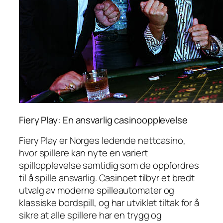
Fiery Play: En ansvarlig casinoopplevelse
Fiery Play er Norges ledende nettcasino,
hvor spillere kan nyte en variert
spillopplevelse samtidig som de oppfordres
til å spille ansvarlig. Casinoet tilbyr et bredt
utvalg av moderne spilleautomater og
klassiske bordspill, og har utviklet tiltak for å
sikre at alle spillere har en trygg og