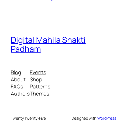
Digital Mahila Shakti
Padham
Blog
Events
About
Shop
FAQs
Patterns
Authors
Themes
Twenty Twenty-Five
Designed with
WordPress