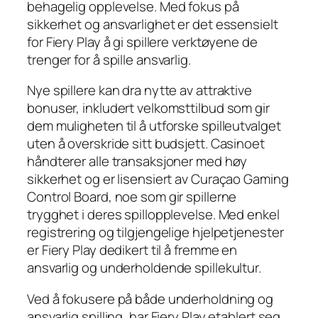
behagelig opplevelse. Med fokus på
sikkerhet og ansvarlighet er det essensielt
for Fiery Play å gi spillere verktøyene de
trenger for å spille ansvarlig.
Nye spillere kan dra nytte av attraktive
bonuser, inkludert velkomsttilbud som gir
dem muligheten til å utforske spilleutvalget
uten å overskride sitt budsjett. Casinoet
håndterer alle transaksjoner med høy
sikkerhet og er lisensiert av Curaçao Gaming
Control Board, noe som gir spillerne
trygghet i deres spillopplevelse. Med enkel
registrering og tilgjengelige hjelpetjenester
er Fiery Play dedikert til å fremme en
ansvarlig og underholdende spillekultur.
Ved å fokusere på både underholdning og
ansvarlig spilling, har Fiery Play etablert seg