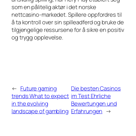
som en pålitelig aktør i det norske
nettcasino-markedet. Spillere oppfordres til
å ta kontroll over sin spilleadferd og bruke de
tilgjengelige ressursene for å sikre en positiv
og trygg opplevelse.
←
Future gaming
Die besten Casinos
trends What to expect
im Test Ehrliche
in the evolving
Bewertungen und
landscape of gambling
Erfahrungen
→