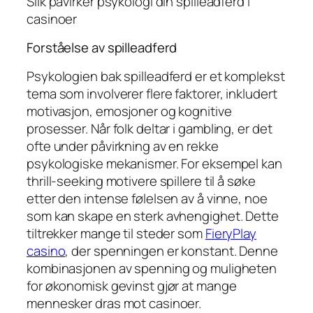
Slik påvirker psykologi din spilleadferd i
casinoer
Forståelse av spilleadferd
Psykologien bak spilleadferd er et komplekst
tema som involverer flere faktorer, inkludert
motivasjon, emosjoner og kognitive
prosesser. Når folk deltar i gambling, er det
ofte under påvirkning av en rekke
psykologiske mekanismer. For eksempel kan
thrill-seeking motivere spillere til å søke
etter den intense følelsen av å vinne, noe
som kan skape en sterk avhengighet. Dette
tiltrekker mange til steder som
FieryPlay
casino
, der spenningen er konstant. Denne
kombinasjonen av spenning og muligheten
for økonomisk gevinst gjør at mange
mennesker dras mot casinoer.