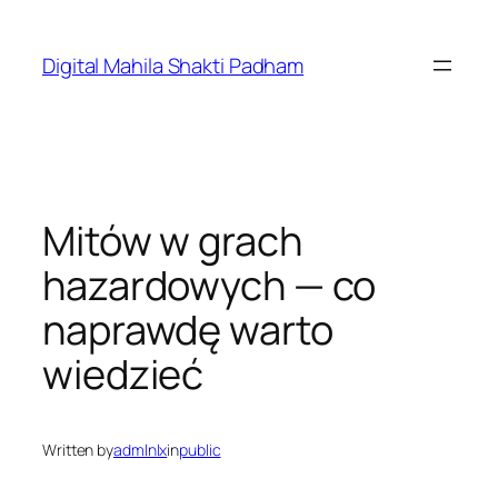
Digital Mahila Shakti Padham
Mitów w grach
hazardowych — co
naprawdę warto
wiedzieć
Written by
admlnlx
in
public