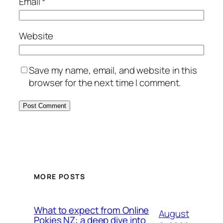
Email
*
Website
Save my name, email, and website in this
browser for the next time I comment.
MORE POSTS
What to expect from Online
August
Pokies NZ: a deep dive into