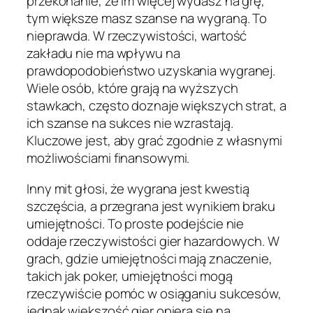
przekonanie, że im więcej wydasz na grę,
tym większe masz szanse na wygraną. To
nieprawda. W rzeczywistości, wartość
zakładu nie ma wpływu na
prawdopodobieństwo uzyskania wygranej.
Wiele osób, które grają na wyższych
stawkach, często doznaje większych strat, a
ich szanse na sukces nie wzrastają.
Kluczowe jest, aby grać zgodnie z własnymi
możliwościami finansowymi.
Inny mit głosi, że wygrana jest kwestią
szczęścia, a przegrana jest wynikiem braku
umiejętności. To proste podejście nie
oddaje rzeczywistości gier hazardowych. W
grach, gdzie umiejętności mają znaczenie,
takich jak poker, umiejętności mogą
rzeczywiście pomóc w osiąganiu sukcesów,
jednak większość gier opiera się na