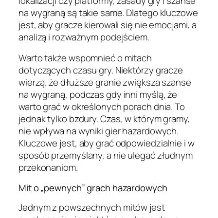
lokalizacji czy platformy, zasady gry i szanse
na wygraną są takie same. Dlatego kluczowe
jest, aby gracze kierowali się nie emocjami, a
analizą i rozważnym podejściem.
Warto także wspomnieć o mitach
dotyczących czasu gry. Niektórzy gracze
wierzą, że dłuższe granie zwiększa szanse
na wygraną, podczas gdy inni myślą, że
warto grać w określonych porach dnia. To
jednak tylko bzdury. Czas, w którym gramy,
nie wpływa na wyniki gier hazardowych.
Kluczowe jest, aby grać odpowiedzialnie i w
sposób przemyślany, a nie ulegać złudnym
przekonaniom.
Mit o „pewnych” grach hazardowych
Jednym z powszechnych mitów jest