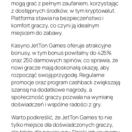
mogą grać z pełnym zaufaniem, korzystając
z dostępnych środków, w tym kryptowalut.
Platforma stawia na bezpieczeństwo i
komfort graczy, co czyni ją idealnym
miejscem do zabawy.
Kasyno JetTon Games oferuje atrakcyjne
bonusy, w tym bonus powitalny do 425%
oraz 250 darmowych spinów, co sprawia, że
nowi gracze mają doskonałą okazję, aby
rozpocząć swoją przygodę. Regularne
promocje oraz program cashback zwiększają
szansę na dodatkowe nagrody, a
społeczność graczy pozwala na wymianę
doświadczeń i wspólne radości z gry.
Warto podkreślić, że JetTon Games to nie
tylko miejsce dla doświadczonych graczy,
ale także dla nowicjuszy. Dzięki intuicyjnemu