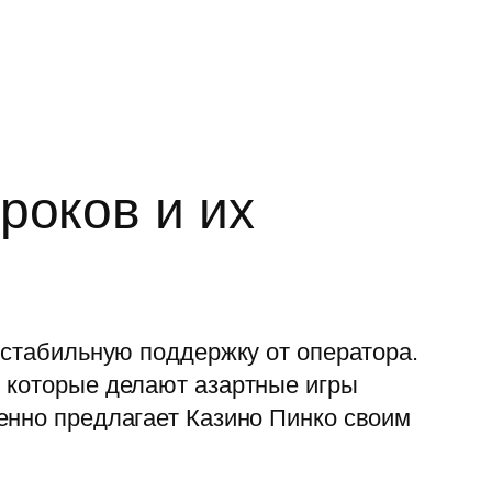
роков и их
 стабильную поддержку от оператора.
, которые делают азартные игры
енно предлагает Казино Пинко своим