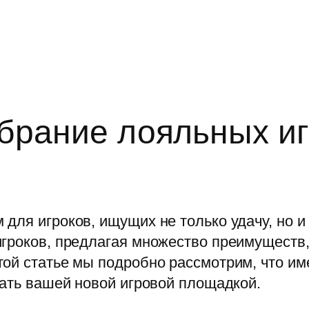
брание лояльных иг
для игроков, ищущих не только удачу, но и
игроков, предлагая множество преимуществ
ой статье мы подробно рассмотрим, что им
тать вашей новой игровой площадкой.