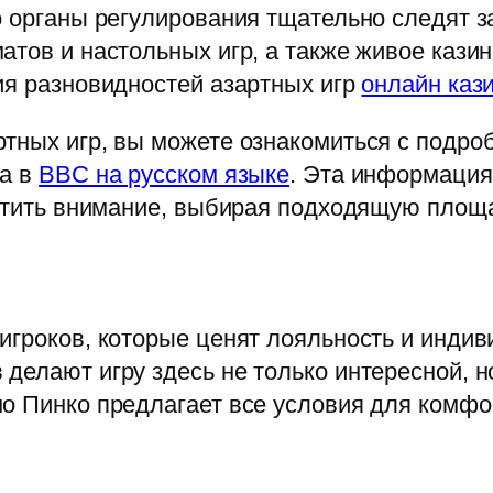
о органы регулирования тщательно следят з
атов и настольных игр, а также живое кази
ия разновидностей азартных игр
онлайн каз
тных игр, вы можете ознакомиться с подроб
на в
BBC на русском языке
. Эта информация
ратить внимание, выбирая подходящую площа
игроков, которые ценят лояльность и инди
делают игру здесь не только интересной, но
о Пинко предлагает все условия для комфо