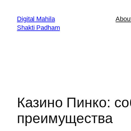
Digital Mahila
Abou
Shakti Padham
Казино Пинко: со
преимущества