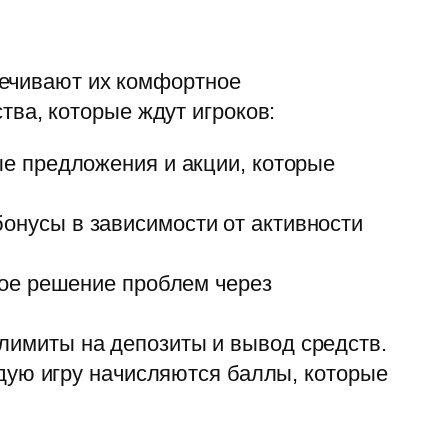
печивают их комфортное
а, которые ждут игроков:
е предложения и акции, которые
онусы в зависимости от активности
ное решение проблем через
лимиты на депозиты и вывод средств.
ждую игру начисляются баллы, которые