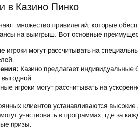
и в Казино Пинко
учают множество привилегий, которые обес
нсы на выигрыш. Вот основные преимуществ
 игроки могут рассчитывать на специальны
лей.
ения:
Казино предлагает индивидуальные б
е выгодной.
ные игроки могут рассчитывать на ускорен
янных клиентов устанавливаются высокие 
могут участвовать в программах, где за ка
ные призы.