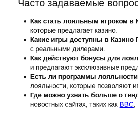
Часто задаваемые вопро
Как стать лояльным игроком в 
которые предлагает казино.
Какие игры доступны в Казино 
с реальными дилерами.
Как действуют бонусы для лоя
и предлагают эксклюзивные пред
Есть ли программы лояльности
лояльности, которые позволяют и
Где можно узнать больше о тен
новостных сайтах, таких как
BBC
,