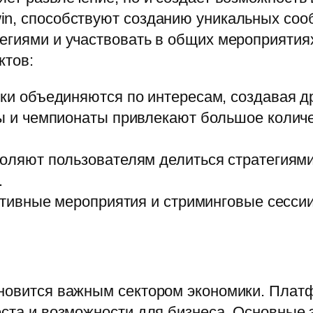
n, способствуют созданию уникальных сооб
тегиями и участвовать в общих мероприятия
ктов:
ки объединяются по интересам, создавая д
 и чемпионаты привлекают большое количес
яют пользователям делиться стратегиями и
.
тивные мероприятия и стриминговые сессии
ановится важным сектором экономики. Платф
еста и возможности для бизнеса. Основные 