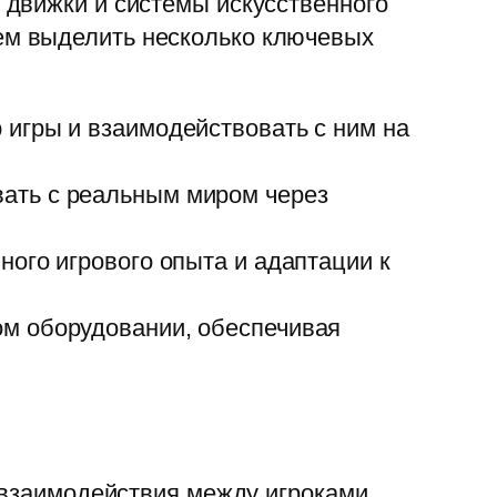
 движки и системы искусственного
ем выделить несколько ключевых
 игры и взаимодействовать с ним на
ать с реальным миром через
ого игрового опыта и адаптации к
ом оборудовании, обеспечивая
 взаимодействия между игроками.