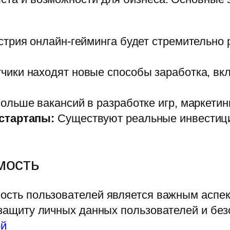
трия онлайн-гейминга будет стремительно 
.
чики находят новые способы заработка, вк
ольше вакансий в разработке игр, маркетин
стартапы:
Существуют реальные инвестици
мость
ность пользователей является важным аспе
ь защиту личных данных пользователей и бе
ой