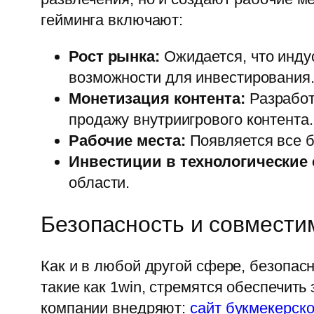
гейминга включают:
Рост рынка:
Ожидается, что индус
возможности для инвестирования
Монетизация контента:
Разработ
продажу внутриигрового контента.
Рабочие места:
Появляется все б
Инвестиции в технологические 
области.
Безопасность и совмести
Как и в любой другой сфере, безопас
такие как 1win, стремятся обеспечит
компании внедряют:
сайт букмекерск