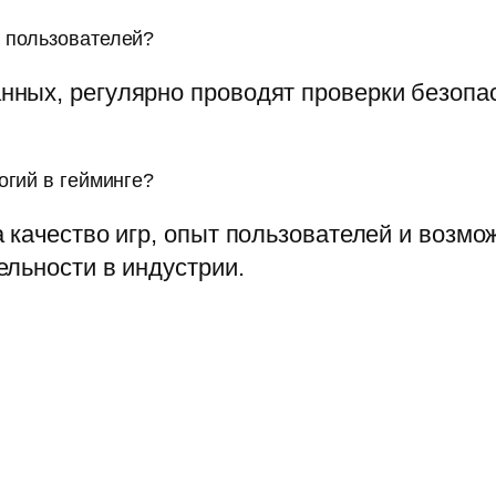
ь пользователей?
ных, регулярно проводят проверки безопас
огий в гейминге?
 качество игр, опыт пользователей и возмо
льности в индустрии.