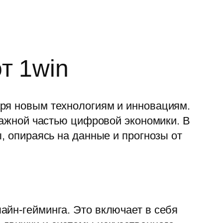
т 1win
аря новым технологиям и инновациям.
 важной частью цифровой экономики. В
, опираясь на данные и прогнозы от
айн-гейминга. Это включает в себя