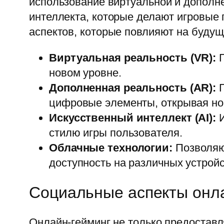
использование виртуальной и дополн
интеллекта, которые делают игровы
аспектов, которые повлияют на будущ
Виртуальная реальность (VR):
П
новом уровне.
Дополненная реальность (AR):
П
цифровые элементы, открывая нов
Искусственный интеллект (AI):
И
стилю игры пользователя.
Облачные технологии:
Позволяют
доступность на различных устройс
Социальные аспекты онл
Онлайн-гейминг не только предоставл