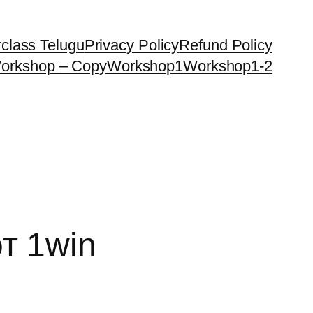
class Telugu
Privacy Policy
Refund Policy
orkshop – Copy
Workshop1
Workshop1-2
т 1win