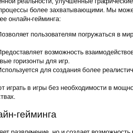
енной реальности, улучшенные графические
е процессы более захватывающими. Мы мож
ее онлайн-гейминга:
озволяет пользователям погружаться в мир
редоставляет возможность взаимодействов
ые горизонты для игр.
спользуется для создания более реалистичн
 играть в игры без необходимости в мощн
твах.
айн-гейминга
яет развлечение, но и создает возможность