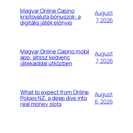
Magyar Online Casino
August
kriptovaluta bónuszok: a
7, 2026
digitális játék előnyei
Magyar Online Casino mobil
August
app: játssz kedvenc
7, 2026
játékaiddal útközben
What to expect from Online
August
Pokies NZ: a deep dive into
6, 2026
real money slots