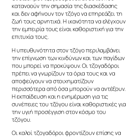
κατανοούν την σημασία της διασκέδασης
και δεν αφήνουν τον τζόγο να επηρεάζει τη
ζωή τους αρνητικά. Η ικανότητα να ελέγχουν
την εμπειρία τους είναι καθοριστική για την
επιτυχία τους.
Η υπευθυνότητα στον τζόγο περιλαμβάνει
την επίγνωση των κινδύνων και των παγίδων
που μπορεί να προκύψουν. Οι τζογαδόροι
πρέπει να γνωρίζουν τα όρια τους και να
αποφεύγουν να στοιχηματίζουν
περισσότερα από όσα μπορούν να αντέξουν.
Η εκπαίδευση και η ενημέρωση για τις
συνέπειες του τζόγου είναι καθοριστικές για
την υγιή προσέγγιση στον κόσμο του
τζόγου.
Οι καλοί τζογαδόροι φροντίζουν επίσης να