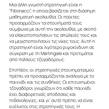
Μια άλλη γνωστή στρατηγική είναι η
“Fibonacci”, η οποία βασίζεται στη διάσημη
μαθηματική ακολουθία. Οι παίκτες
προσαρμόζουν τα στοιχήματά τους
σύμφωνα με αυτή την ακολουθία, με σκοπό
να ελαχιστοποιήσουν τις απώλειές τους και
να μεγιστοποιήσουν τις νίκες τους. Αυτή η
στρατηγική είναι λιγότερο ριψοκίνδυνη σε
σύγκριση με τη Martingale και προτιμάται
από πολλούς τζογαδόρους.
Επιπλέον, οι στρατηγικές στοιχηματισμού
πρέπει να προσαρμόζονται ανάλογα με το
παιχνίδι και τις συνθήκες. Οι επιτυχημένοι
τζογαδόροι γνωρίζουν ότι κάθε παιχνίδι
έχει διαφορετικές αποδόσεις και
πιθανολογίες, και γι’ αυτό πρέπει να είναι
ευέλικτοι στις στρατηγικές τους. Η