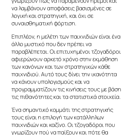
γνωρίζουν πώς να παραμένουν ήρεμοι και
να λαμβάνουν αποφάσεις βασισμένες σε
λογική και στρατηγική, και όχι σε
συναισθηματική φόρτιση.
Επιπλέον, η μελέτη των παιχνιδιών είναι ένα
άλλο μυστικό που δεν πρέπει να
παραβλέπεται. Οι επιτυχημένοι τζογαδόροι
αφιερώνουν αρκετό χρόνο στην εκμάθηση
των κανόνων και των στρατηγικών κάθε
παιχνιδιού. Αυτό τους δίνει την ικανότητα
να κάνουν υπολογισμούς και να
προγραμματίζουν τις κινήσεις τους με βάση
τις πιθανότητες και τα στατιστικά στοιχεία.
Ένα σημαντικό κομμάτι της στρατηγικής
τους είναι η επιλογή των κατάλληλων
παιχνιδιών και καζίνο. Οι τζογαδόροι που
γνωρίζουν πού να παίξουν και πότε θα