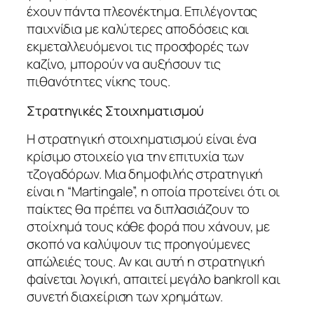
έχουν πάντα πλεονέκτημα. Επιλέγοντας
παιχνίδια με καλύτερες αποδόσεις και
εκμεταλλευόμενοι τις προσφορές των
καζίνο, μπορούν να αυξήσουν τις
πιθανότητες νίκης τους.
Στρατηγικές Στοιχηματισμού
Η στρατηγική στοιχηματισμού είναι ένα
κρίσιμο στοιχείο για την επιτυχία των
τζογαδόρων. Μια δημοφιλής στρατηγική
είναι η “Martingale”, η οποία προτείνει ότι οι
παίκτες θα πρέπει να διπλασιάζουν το
στοίχημά τους κάθε φορά που χάνουν, με
σκοπό να καλύψουν τις προηγούμενες
απώλειές τους. Αν και αυτή η στρατηγική
φαίνεται λογική, απαιτεί μεγάλο bankroll και
συνετή διαχείριση των χρημάτων.