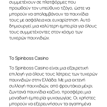
συμμετέχουν σε πλατφόρμες που
προωθούν τον υπεύθυνο τζόγο, ώστε να
μπορούν να απολαμβάνουν τα παιχνίδια
τους με ασφάλεια και ευχαρίστηση. Αυτό
δημιουργεί μια καλύτερη εμπειρία για όλους
τους συμμετέχοντες στον κόσμο των
τυχερών παιχνιδιών.
Το Spinboss Casino
Το Spinboss Casino είναι μια εξαιρετική
επιλογή για όλους τους λάτρεις των τυχερών
παιχνιδιών στην Ελλάδα. Με μια εκτενή
συλλογή παιχνιδιών, από φρουτάκια μέχρι
ζωντανά παιχνίδια καζίνο, προσφέρει μια
μοναδική εμπειρία ψυχαγωγίας. Οι χρήστες
μπορούν να εξερευνήσουν τα αγαπημένα