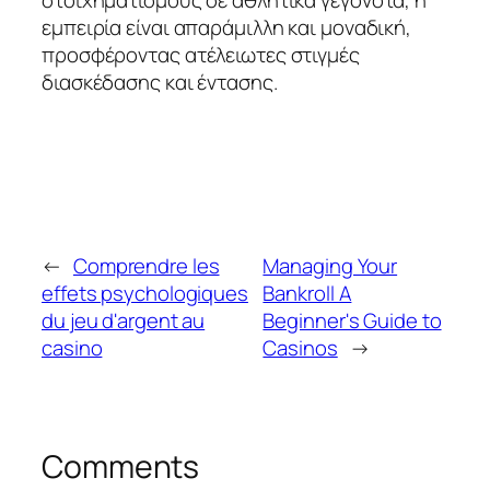
εμπειρία είναι απαράμιλλη και μοναδική,
προσφέροντας ατέλειωτες στιγμές
διασκέδασης και έντασης.
←
Comprendre les
Managing Your
effets psychologiques
Bankroll A
du jeu d'argent au
Beginner's Guide to
casino
Casinos
→
Comments