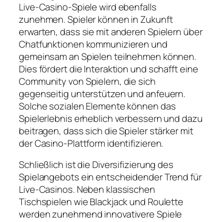
Live-Casino-Spiele wird ebenfalls
zunehmen. Spieler können in Zukunft
erwarten, dass sie mit anderen Spielern über
Chatfunktionen kommunizieren und
gemeinsam an Spielen teilnehmen können.
Dies fördert die Interaktion und schafft eine
Community von Spielern, die sich
gegenseitig unterstützen und anfeuern.
Solche sozialen Elemente können das
Spielerlebnis erheblich verbessern und dazu
beitragen, dass sich die Spieler stärker mit
der Casino-Plattform identifizieren.
Schließlich ist die Diversifizierung des
Spielangebots ein entscheidender Trend für
Live-Casinos. Neben klassischen
Tischspielen wie Blackjack und Roulette
werden zunehmend innovativere Spiele