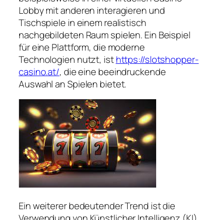
Lobby mit anderen interagieren und
Tischspiele in einem realistisch
nachgebildeten Raum spielen. Ein Beispiel
für eine Plattform, die moderne
Technologien nutzt, ist
https://slotshopper-
casino.at/
, die eine beeindruckende
Auswahl an Spielen bietet.
Ein weiterer bedeutender Trend ist die
Verwendung von Künstlicher Intelligenz (KI)