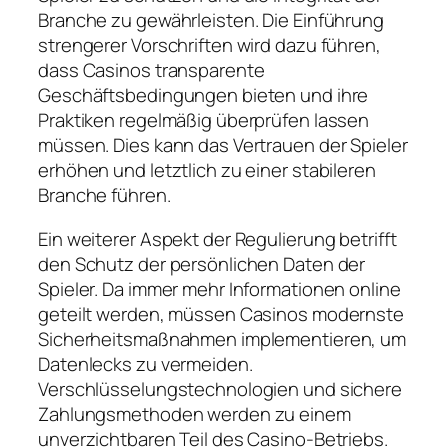
Branche zu gewährleisten. Die Einführung
strengerer Vorschriften wird dazu führen,
dass Casinos transparente
Geschäftsbedingungen bieten und ihre
Praktiken regelmäßig überprüfen lassen
müssen. Dies kann das Vertrauen der Spieler
erhöhen und letztlich zu einer stabileren
Branche führen.
Ein weiterer Aspekt der Regulierung betrifft
den Schutz der persönlichen Daten der
Spieler. Da immer mehr Informationen online
geteilt werden, müssen Casinos modernste
Sicherheitsmaßnahmen implementieren, um
Datenlecks zu vermeiden.
Verschlüsselungstechnologien und sichere
Zahlungsmethoden werden zu einem
unverzichtbaren Teil des Casino-Betriebs.