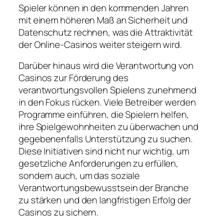
Spieler können in den kommenden Jahren
mit einem höheren Maß an Sicherheit und
Datenschutz rechnen, was die Attraktivität
der Online-Casinos weiter steigern wird.
Darüber hinaus wird die Verantwortung von
Casinos zur Förderung des
verantwortungsvollen Spielens zunehmend
in den Fokus rücken. Viele Betreiber werden
Programme einführen, die Spielern helfen,
ihre Spielgewohnheiten zu überwachen und
gegebenenfalls Unterstützung zu suchen.
Diese Initiativen sind nicht nur wichtig, um
gesetzliche Anforderungen zu erfüllen,
sondern auch, um das soziale
Verantwortungsbewusstsein der Branche
zu stärken und den langfristigen Erfolg der
Casinos zu sichern.