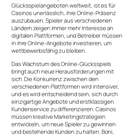
Glücksspielangeboten weltweit, ist es für
Casinos unerlässlich, ihre Online-Präsenz
auszubauen. Spieler aus verschiedenen
Ländern zeigen immer mehr Interesse an
digitalen Plattformen, und Betreiber müssen
in ihre Online-Angebote investieren, um
wettbewerbsfähig zu bleiben.
Das Wachstum des Online-Glücksspiels
bringt auch neue Herausforderungen mit
sich. Die Konkurrenz zwischen den
verschiedenen Plattformen wird intensiver,
und es wird entscheidend sein, sich durch
einzigartige Angebote und erstklassigen
Kundenservice zu differenzieren. Casinos
müssen kreative Marketingstrategien
entwickeln, um neue Spieler zu gewinnen
und bestehende Kunden zu halten. Boni,