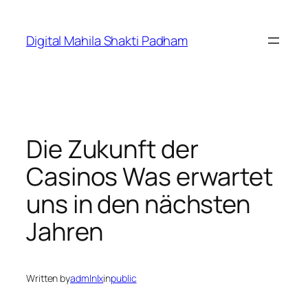
Digital Mahila Shakti Padham
Die Zukunft der
Casinos Was erwartet
uns in den nächsten
Jahren
Written by
admlnlx
in
public