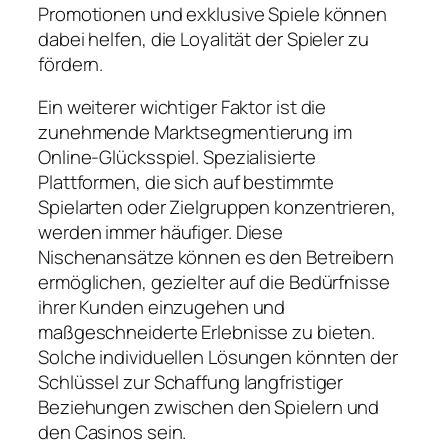
Promotionen und exklusive Spiele können
dabei helfen, die Loyalität der Spieler zu
fördern.
Ein weiterer wichtiger Faktor ist die
zunehmende Marktsegmentierung im
Online-Glücksspiel. Spezialisierte
Plattformen, die sich auf bestimmte
Spielarten oder Zielgruppen konzentrieren,
werden immer häufiger. Diese
Nischenansätze können es den Betreibern
ermöglichen, gezielter auf die Bedürfnisse
ihrer Kunden einzugehen und
maßgeschneiderte Erlebnisse zu bieten.
Solche individuellen Lösungen könnten der
Schlüssel zur Schaffung langfristiger
Beziehungen zwischen den Spielern und
den Casinos sein.