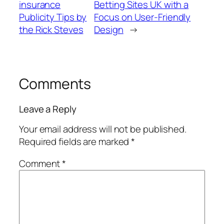
insurance
Betting Sites UK with a
Publicity Tips by
Focus on User-Friendly
the Rick Steves
Design
→
Comments
Leave a Reply
Your email address will not be published.
Required fields are marked
*
Comment
*