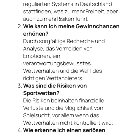
regulierten Systems in Deutschland
stattfinden, was zu mehr Freiheit, aber
auch zu mehrRisiken führt.
Wie kann ich meine Gewinnchancen
erhöhen?
Durch sorgfältige Recherche und
Analyse, das Vermeiden von
Emotionen, ein
verantwortungsbewusstes
Wettverhalten und die Wahl des
richtigen Wettanbieters.
Was sind die Risiken von
Sportwetten?
Die Risiken beinhalten finanzielle
Verluste und die Möglichkeit von
Spielsucht, vor allem wenn das
Wettverhalten nicht kontrolliert wird.
Wie erkenne ich einen seriösen