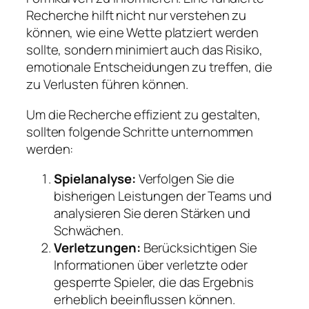
Recherche hilft nicht nur verstehen zu
können, wie eine Wette platziert werden
sollte, sondern minimiert auch das Risiko,
emotionale Entscheidungen zu treffen, die
zu Verlusten führen können.
Um die Recherche effizient zu gestalten,
sollten folgende Schritte unternommen
werden:
Spielanalyse:
Verfolgen Sie die
bisherigen Leistungen der Teams und
analysieren Sie deren Stärken und
Schwächen.
Verletzungen:
Berücksichtigen Sie
Informationen über verletzte oder
gesperrte Spieler, die das Ergebnis
erheblich beeinflussen können.