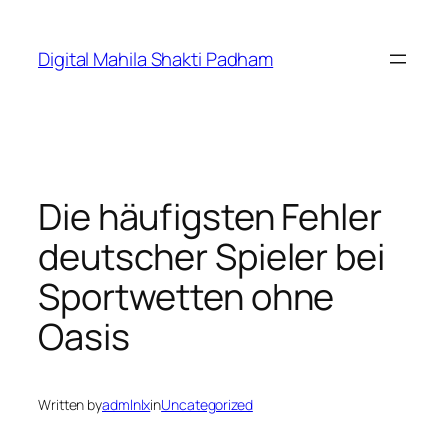
Digital Mahila Shakti Padham
Die häufigsten Fehler
deutscher Spieler bei
Sportwetten ohne
Oasis
Written by
admlnlx
in
Uncategorized