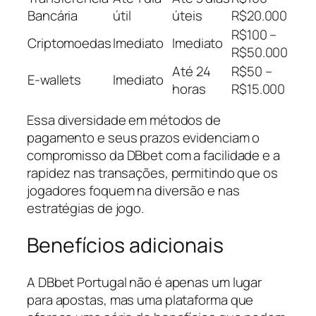
Bancária
útil
úteis
R$20.000
R$100 –
Criptomoedas
Imediato
Imediato
R$50.000
Até 24
R$50 –
E-wallets
Imediato
horas
R$15.000
Essa diversidade em métodos de
pagamento e seus prazos evidenciam o
compromisso da DBbet com a facilidade e a
rapidez nas transações, permitindo que os
jogadores foquem na diversão e nas
estratégias de jogo.
Benefícios adicionais
A DBbet Portugal não é apenas um lugar
para apostas, mas uma plataforma que