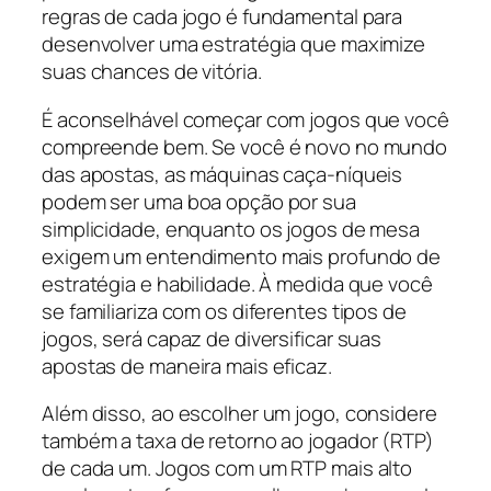
regras de cada jogo é fundamental para
desenvolver uma estratégia que maximize
suas chances de vitória.
É aconselhável começar com jogos que você
compreende bem. Se você é novo no mundo
das apostas, as máquinas caça-níqueis
podem ser uma boa opção por sua
simplicidade, enquanto os jogos de mesa
exigem um entendimento mais profundo de
estratégia e habilidade. À medida que você
se familiariza com os diferentes tipos de
jogos, será capaz de diversificar suas
apostas de maneira mais eficaz.
Além disso, ao escolher um jogo, considere
também a taxa de retorno ao jogador (RTP)
de cada um. Jogos com um RTP mais alto