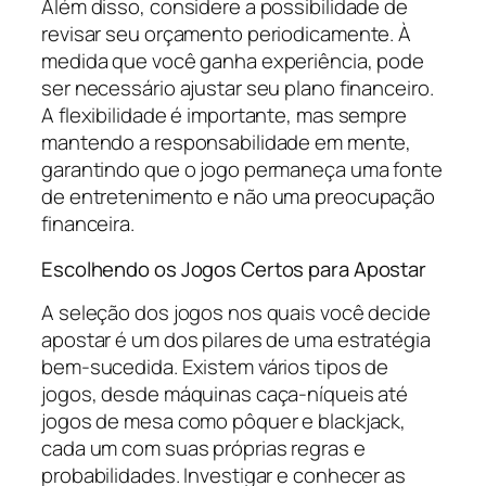
Além disso, considere a possibilidade de
revisar seu orçamento periodicamente. À
medida que você ganha experiência, pode
ser necessário ajustar seu plano financeiro.
A flexibilidade é importante, mas sempre
mantendo a responsabilidade em mente,
garantindo que o jogo permaneça uma fonte
de entretenimento e não uma preocupação
financeira.
Escolhendo os Jogos Certos para Apostar
A seleção dos jogos nos quais você decide
apostar é um dos pilares de uma estratégia
bem-sucedida. Existem vários tipos de
jogos, desde máquinas caça-níqueis até
jogos de mesa como pôquer e blackjack,
cada um com suas próprias regras e
probabilidades. Investigar e conhecer as