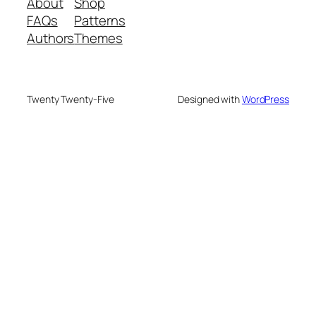
About
Shop
FAQs
Patterns
Authors
Themes
Twenty Twenty-Five
Designed with
WordPress