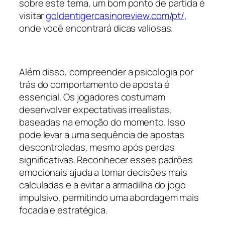
sobre este tema, um bom ponto de partida é
visitar
goldentigercasinoreview.com/pt/
,
onde você encontrará dicas valiosas.
Além disso, compreender a psicologia por
trás do comportamento de aposta é
essencial. Os jogadores costumam
desenvolver expectativas irrealistas,
baseadas na emoção do momento. Isso
pode levar a uma sequência de apostas
descontroladas, mesmo após perdas
significativas. Reconhecer esses padrões
emocionais ajuda a tomar decisões mais
calculadas e a evitar a armadilha do jogo
impulsivo, permitindo uma abordagem mais
focada e estratégica.