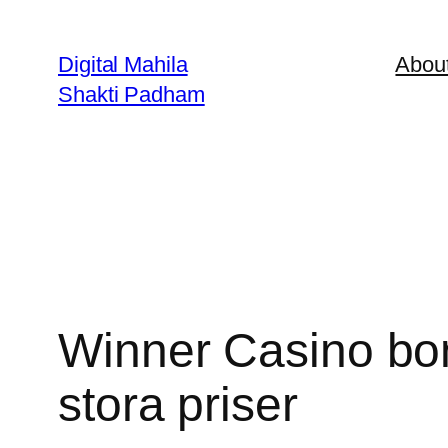
Digital Mahila
Abou
Shakti Padham
Winner Casino bon
stora priser