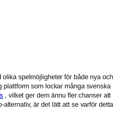
olika spelmöjligheter för både nya och
ig plattform som lockar många svenska
ns
, vilket ger dem ännu fler chanser att
lternativ, är det lätt att se varför detta