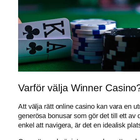
Varför välja Winner Casino
Att välja rätt online casino kan vara en
generösa bonusar som gör det till ett av 
enkel att navigera, är det en idealisk pla