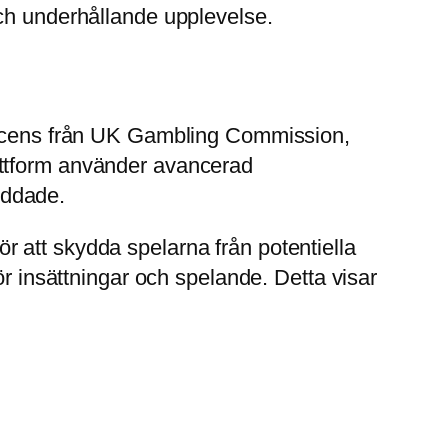
och underhållande upplevelse.
 licens från UK Gambling Commission,
plattform använder avancerad
kyddade.
 att skydda spelarna från potentiella
ör insättningar och spelande. Detta visar