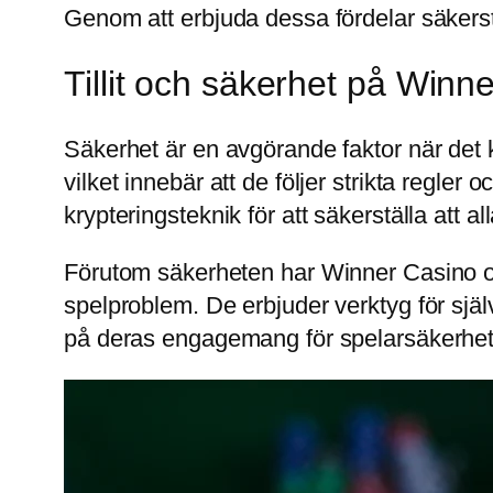
Genom att erbjuda dessa fördelar säkerst
Tillit och säkerhet på Winn
Säkerhet är en avgörande faktor när det
vilket innebär att de följer strikta regle
krypteringsteknik för att säkerställa att 
Förutom säkerheten har Winner Casino ock
spelproblem. De erbjuder verktyg för själ
på deras engagemang för spelarsäkerhet