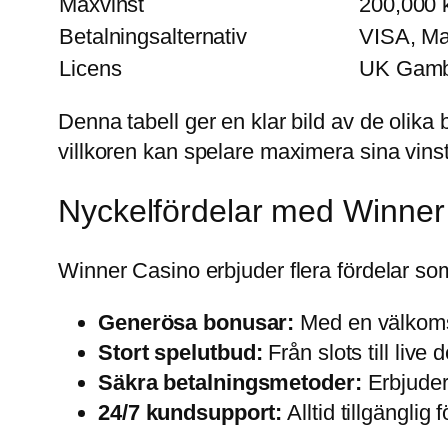
Maxvinst
200,000 
Betalningsalternativ
VISA, Ma
Licens
UK Gamb
Denna tabell ger en klar bild av de olik
villkoren kan spelare maximera sina vinst
Nyckelfördelar med Winner
Winner Casino erbjuder flera fördelar som g
Generösa bonusar:
Med en välkomst
Stort spelutbud:
Från slots till live 
Säkra betalningsmetoder:
Erbjuder 
24/7 kundsupport:
Alltid tillgänglig