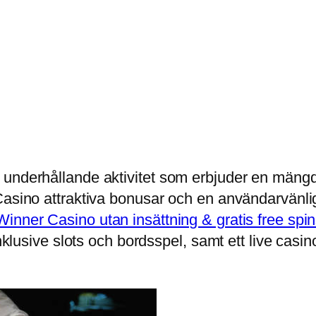
underhållande aktivitet som erbjuder en mängd 
 Casino attraktiva bonusar och en användarvänl
Winner Casino utan insättning & gratis free spi
klusive slots och bordsspel, samt ett live casino-a