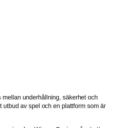
s mellan underhållning, säkerhet och
rt utbud av spel och en plattform som är