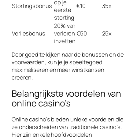
op je
Stortingsbonus
€10
35x
eerste
storting
20% van
Verliesbonus
verloren
€50
25x
inzetten
Door goed te kijken naar de bonussen en de
voorwaarden, kun je je speeltegoed
maximaliseren en meer winstkansen
creëren.
Belangrijkste voordelen van
online casino’s
Online casino’s bieden unieke voordelen die
ze onderscheiden van traditionele casino’s.
Hier zijn enkele hoofdvoordelen: