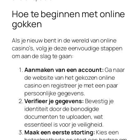
Hoe te beginnen met online
gokken
Als je nieuw bent in de wereld van online
casino’s, volg je deze eenvoudige stappen
om aan de slag te gaan:
Aanmaken van een account:
Ga naar
de website van het gekozen online
casino en registreer je met een paar
persoonlijke gegevens.
Verifieer je gegevens:
Bevestig je
identiteit door de benodigde
documenten te uploaden, wat
essentieel is voor je veiligheid.
Maak een eerste storting:
Kies een
betaalmethode en stort een bedrag om