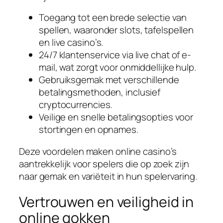
Toegang tot een brede selectie van
spellen, waaronder slots, tafelspellen
en live casino’s.
24/7 klantenservice via live chat of e-
mail, wat zorgt voor onmiddellijke hulp.
Gebruiksgemak met verschillende
betalingsmethoden, inclusief
cryptocurrencies.
Veilige en snelle betalingsopties voor
stortingen en opnames.
Deze voordelen maken online casino’s
aantrekkelijk voor spelers die op zoek zijn
naar gemak en variëteit in hun spelervaring.
Vertrouwen en veiligheid in
online gokken