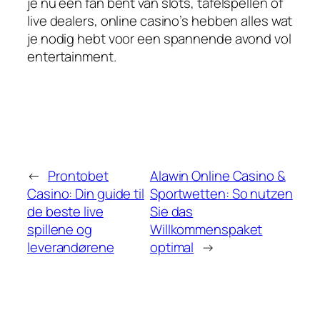
je nu een fan bent van slots, tafelspellen of
live dealers, online casino’s hebben alles wat
je nodig hebt voor een spannende avond vol
entertainment.
←
Prontobet
Alawin Online Casino &
Casino: Din guide til
Sportwetten: So nutzen
de beste live
Sie das
spillene og
Willkommenspaket
leverandørene
optimal
→