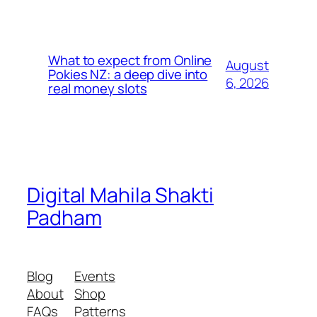
What to expect from Online
August
Pokies NZ: a deep dive into
6, 2026
real money slots
Digital Mahila Shakti
Padham
Blog
Events
About
Shop
FAQs
Patterns