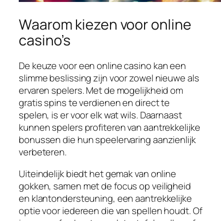
Waarom kiezen voor online
casino’s
De keuze voor een online casino kan een
slimme beslissing zijn voor zowel nieuwe als
ervaren spelers. Met de mogelijkheid om
gratis spins te verdienen en direct te
spelen, is er voor elk wat wils. Daarnaast
kunnen spelers profiteren van aantrekkelijke
bonussen die hun speelervaring aanzienlijk
verbeteren.
Uiteindelijk biedt het gemak van online
gokken, samen met de focus op veiligheid
en klantondersteuning, een aantrekkelijke
optie voor iedereen die van spellen houdt. Of