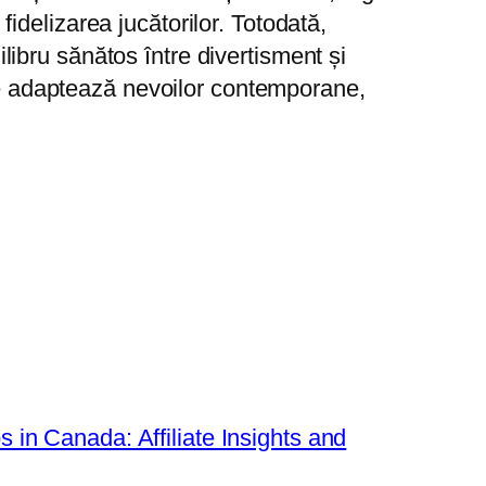
 fidelizarea jucătorilor. Totodată,
ilibru sănătos între divertisment și
 se adaptează nevoilor contemporane,
 in Canada: Affiliate Insights and