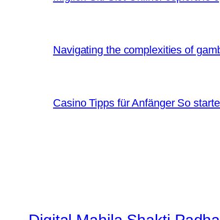
Navigating the complexities of gamb
Casino Tipps für Anfänger So startes