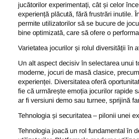
jucătorilor experimentați, cât și celor înc
experiență plăcută, fără frustrări inutile.
permite utilizatorilor să se bucure de jocu
bine optimizată, care să ofere o performanț
Varietatea jocurilor și rolul diversității în 
Un alt aspect decisiv în selectarea unui t
moderne, jocuri de masă clasice, precum 
experienței. Diversitatea oferă oportunita
fie că urmărește emoția jocurilor rapide s
ar fi versiuni demo sau turnee, sprijină f
Tehnologia și securitatea – pilonii unei e
Tehnologia joacă un rol fundamental în dez