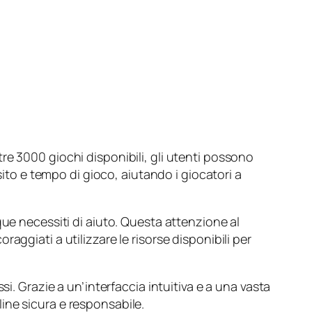
re 3000 giochi disponibili, gli utenti possono
sito e tempo di gioco, aiutando i giocatori a
que necessiti di aiuto. Questa attenzione al
ggiati a utilizzare le risorse disponibili per
i. Grazie a un’interfaccia intuitiva e a una vasta
ine sicura e responsabile.