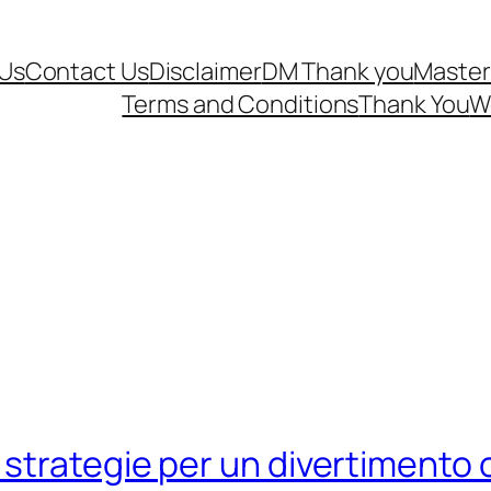
Us
Contact Us
Disclaimer
DM Thank you
Master
Terms and Conditions
Thank You
W
strategie per un divertimento 