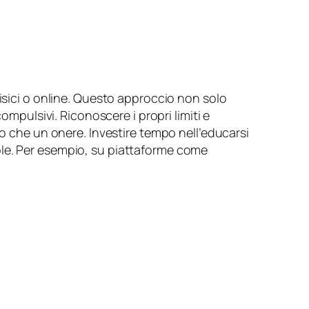
fisici o online. Questo approccio non solo
ulsivi. Riconoscere i propri limiti e
to che un onere. Investire tempo nell’educarsi
ole. Per esempio, su piattaforme come