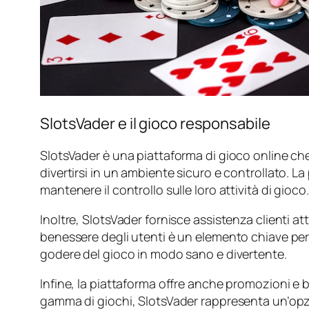
SlotsVader e il gioco responsabile
SlotsVader è una piattaforma di gioco online che
divertirsi in un ambiente sicuro e controllato. La
mantenere il controllo sulle loro attività di gioco.
Inoltre, SlotsVader fornisce assistenza clienti 
benessere degli utenti è un elemento chiave per u
godere del gioco in modo sano e divertente.
Infine, la piattaforma offre anche promozioni e b
gamma di giochi, SlotsVader rappresenta un’opzi