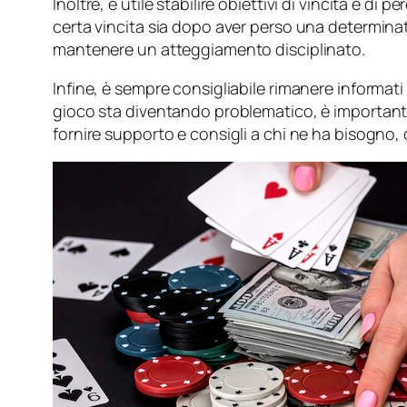
Inoltre, è utile stabilire obiettivi di vincita e 
certa vincita sia dopo aver perso una determinat
mantenere un atteggiamento disciplinato.
Infine, è sempre consigliabile rimanere informati
gioco sta diventando problematico, è importante s
fornire supporto e consigli a chi ne ha bisogno,