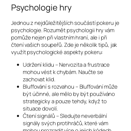
Psychologie hry
Jednou z nejdůležitějších součástí pokeru je
psychologie. Rozumět psychologii hry vám
pomůže nejen při vlastním hraní, ale i při
čtení vašich soupeřů. Zde je několik tipů, jak
využít psychologické aspekty pokeru:
Udržení klidu – Nervozita a frustrace
mohou vést k chybám. Naučte se
zachovat klid.
Bluffování s rozvahou – Bluffování může
být účinné, ale mělo by být používáno
strategicky a pouze tehdy, když to
situace dovolí.
Čtení signálů – Sledujte neverbální
signály svých protihráčů, které vám
mohou prozradit více o jejich kódech