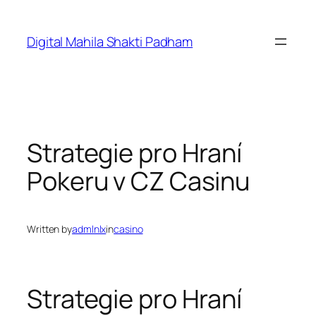
Digital Mahila Shakti Padham
Strategie pro Hraní
Pokeru v CZ Casinu
Written by
admlnlx
in
casino
Strategie pro Hraní