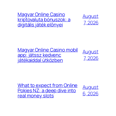
Magyar Online Casino
August
kriptovaluta bónuszok: a
7, 2026
digitális játék előnyei
Magyar Online Casino mobil
August
app: játssz kedvenc
7, 2026
játékaiddal útközben
What to expect from Online
August
Pokies NZ: a deep dive into
6, 2026
real money slots