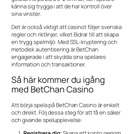
känna sig trygga i att de har kontroll över
sina vinster.
Det är också viktigt att casinot följer svenska
regler och riktlinjer, vilket Bidrar till att skapa
en trygg spelmiljö. Med SSL-kryptering och
metodisk autentisering är BetChan
engagerade i att skydda sina spelares
information och transaktioner.
Så här kommer du igång
med BetChan Casino
Att börja spela på BetChan Casino är enkelt
och direkt. Följ dessa steg för att få en säker
och givande spelupplevelse:
Registrera dig:
Skapa ett konto genom