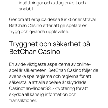
insättningar och uttag enkelt och
snabbt.
Genom att erbjuda dessa funktioner strävar
BetChan Casino efter att ge spelare en
trygg och givande upplevelse.
Trygghet och säkerhet på
BetChan Casino
En av de viktigaste aspekterna av online-
spel är säkerheten. BetChan Casino följer de
svenska spelreglerna och reglerna för att
säkerställa att alla spelare är skyddade.
Casinot använder SSL-kryptering för att
skydda all känslig information och
transaktioner.