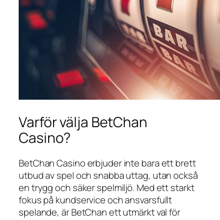
Varför välja BetChan
Casino?
BetChan Casino erbjuder inte bara ett brett
utbud av spel och snabba uttag, utan också
en trygg och säker spelmiljö. Med ett starkt
fokus på kundservice och ansvarsfullt
spelande, är BetChan ett utmärkt val för