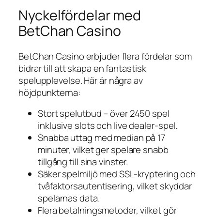
Nyckelfördelar med
BetChan Casino
BetChan Casino erbjuder flera fördelar som
bidrar till att skapa en fantastisk
spelupplevelse. Här är några av
höjdpunkterna:
Stort spelutbud – över 2450 spel
inklusive slots och live dealer-spel.
Snabba uttag med median på 17
minuter, vilket ger spelare snabb
tillgång till sina vinster.
Säker spelmiljö med SSL-kryptering och
tvåfaktorsautentisering, vilket skyddar
spelarnas data.
Flera betalningsmetoder, vilket gör