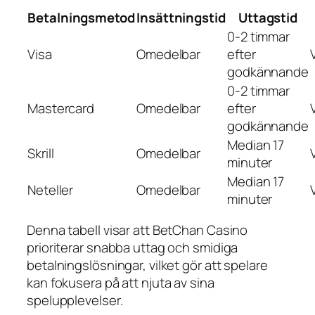
Betalningsmetod
Insättningstid
Uttagstid
0-2 timmar
Visa
Omedelbar
efter
godkännande
0-2 timmar
Mastercard
Omedelbar
efter
godkännande
Median 17
Skrill
Omedelbar
minuter
Median 17
Neteller
Omedelbar
minuter
Denna tabell visar att BetChan Casino
prioriterar snabba uttag och smidiga
betalningslösningar, vilket gör att spelare
kan fokusera på att njuta av sina
spelupplevelser.