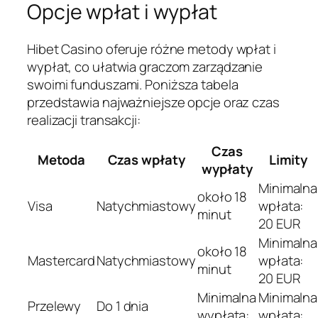
Opcje wpłat i wypłat
Hibet Casino oferuje różne metody wpłat i
wypłat, co ułatwia graczom zarządzanie
swoimi funduszami. Poniższa tabela
przedstawia najważniejsze opcje oraz czas
realizacji transakcji:
Czas
Metoda
Czas wpłaty
Limity
wypłaty
Minimalna
około 18
Visa
Natychmiastowy
wpłata:
minut
20 EUR
Minimalna
około 18
Mastercard
Natychmiastowy
wpłata:
minut
20 EUR
Minimalna
Minimalna
Przelewy
Do 1 dnia
wypłata:
wpłata: