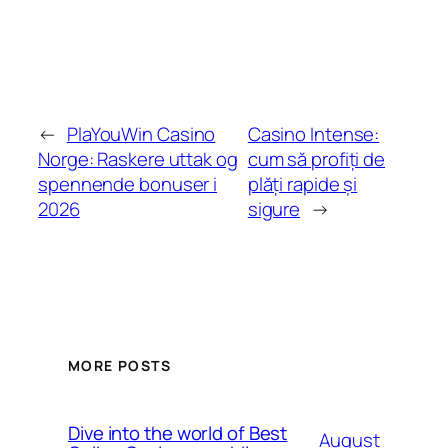
←
PlaYouWin Casino
Casino Intense:
Norge: Raskere uttak og
cum să profiți de
spennende bonuser i
plăți rapide și
2026
sigure
→
MORE POSTS
Dive into the world of Best
August