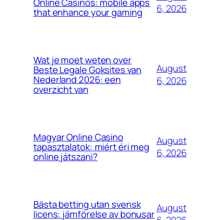
Online Casinos: mobile apps
6, 2026
that enhance your gaming
Wat je moet weten over
August
Beste Legale Goksites van
Nederland 2026: een
6, 2026
overzicht van
Magyar Online Casino
August
tapasztalatok: miért éri meg
6, 2026
online játszani?
Bästa betting utan svensk
August
licens: jämförelse av bonusar
6, 2026