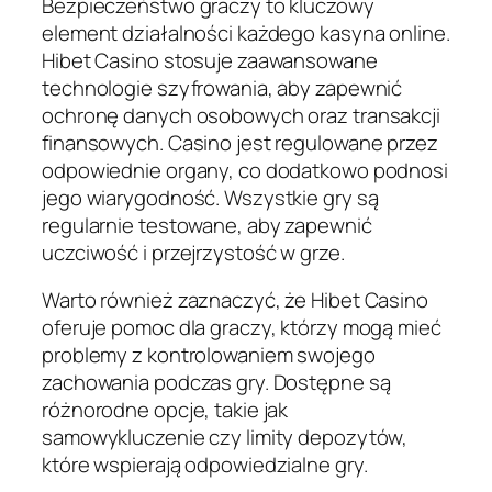
Bezpieczeństwo graczy to kluczowy
element działalności każdego kasyna online.
Hibet Casino stosuje zaawansowane
technologie szyfrowania, aby zapewnić
ochronę danych osobowych oraz transakcji
finansowych. Casino jest regulowane przez
odpowiednie organy, co dodatkowo podnosi
jego wiarygodność. Wszystkie gry są
regularnie testowane, aby zapewnić
uczciwość i przejrzystość w grze.
Warto również zaznaczyć, że Hibet Casino
oferuje pomoc dla graczy, którzy mogą mieć
problemy z kontrolowaniem swojego
zachowania podczas gry. Dostępne są
różnorodne opcje, takie jak
samowykluczenie czy limity depozytów,
które wspierają odpowiedzialne gry.