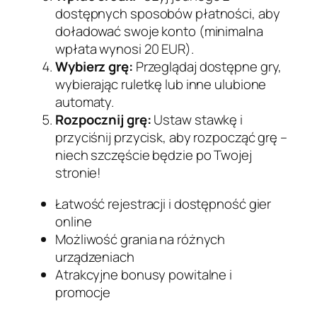
dostępnych sposobów płatności, aby
doładować swoje konto (minimalna
wpłata wynosi 20 EUR).
Wybierz grę:
Przeglądaj dostępne gry,
wybierając ruletkę lub inne ulubione
automaty.
Rozpocznij grę:
Ustaw stawkę i
przyciśnij przycisk, aby rozpocząć grę –
niech szczęście będzie po Twojej
stronie!
Łatwość rejestracji i dostępność gier
online
Możliwość grania na różnych
urządzeniach
Atrakcyjne bonusy powitalne i
promocje