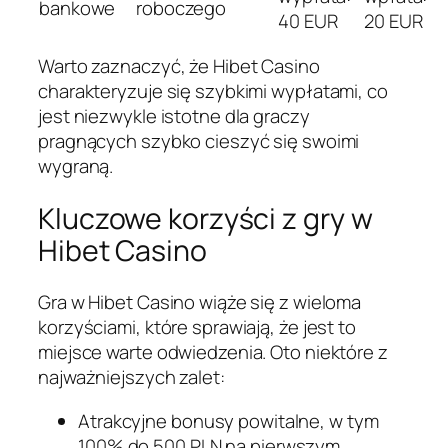
bankowe
roboczego
40 EUR
20 EUR
Warto zaznaczyć, że Hibet Casino
charakteryzuje się szybkimi wypłatami, co
jest niezwykle istotne dla graczy
pragnących szybko cieszyć się swoimi
wygraną.
Kluczowe korzyści z gry w
Hibet Casino
Gra w Hibet Casino wiąże się z wieloma
korzyściami, które sprawiają, że jest to
miejsce warte odwiedzenia. Oto niektóre z
najważniejszych zalet:
Atrakcyjne bonusy powitalne, w tym
100% do 500 PLN na pierwszym