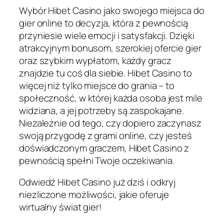
Wybór Hibet Casino jako swojego miejsca do
gier online to decyzja, która z pewnością
przyniesie wiele emocji i satysfakcji. Dzięki
atrakcyjnym bonusom, szerokiej ofercie gier
oraz szybkim wypłatom, każdy gracz
znajdzie tu coś dla siebie. Hibet Casino to
więcej niż tylko miejsce do grania – to
społeczność, w której każda osoba jest mile
widziana, a jej potrzeby są zaspokajane.
Niezależnie od tego, czy dopiero zaczynasz
swoją przygodę z grami online, czy jesteś
doświadczonym graczem, Hibet Casino z
pewnością spełni Twoje oczekiwania.
Odwiedź Hibet Casino już dziś i odkryj
niezliczone możliwości, jakie oferuje
wirtualny świat gier!