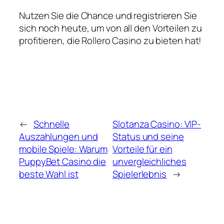
Nutzen Sie die Chance und registrieren Sie
sich noch heute, um von all den Vorteilen zu
profitieren, die Rollero Casino zu bieten hat!
←
Schnelle
Slotanza Casino: VIP-
Auszahlungen und
Status und seine
mobile Spiele: Warum
Vorteile für ein
PuppyBet Casino die
unvergleichliches
beste Wahl ist
Spielerlebnis
→