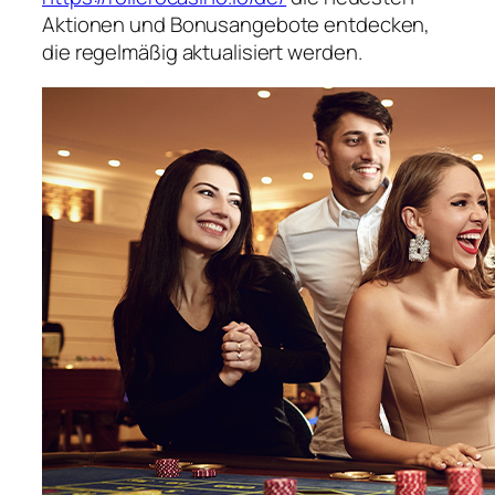
Aktionen und Bonusangebote entdecken,
die regelmäßig aktualisiert werden.