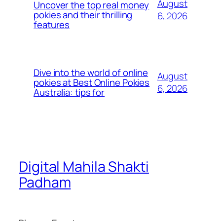
August
Uncover the top real money
pokies and their thrilling
6, 2026
features
Dive into the world of online
August
pokies at Best Online Pokies
6, 2026
Australia: tips for
Digital Mahila Shakti
Padham