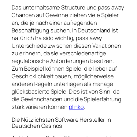
Das unterhaltsame Structure und pass away
Chancen auf Gewinne ziehen viele Spieler
an, die je nach einer aufregenden
Beschäftigung suchen. In Deutschland ist
natürlich ha sido wichtig, pass away
Unterschiede zwischen diesen Variationen
zu erinnern, da sie verschiedenartige
regulatorische Anforderungen besitzen.
Zum Beispiel können Spiele, die lieber auf
Geschicklichkeit bauen, möglicherweise
anderen Regeln unterliegen als manage
glücksbasierte Spiele. Dies ist von Sinn, da
die Gewinnchancen und die Spielerfahrung
stark variieren können
plinko
.
Die Nützlichsten Software Hersteller In
Deutschen Casinos