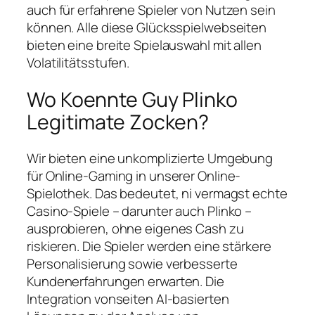
auch für erfahrene Spieler von Nutzen sein
können. Alle diese Glücksspielwebseiten
bieten eine breite Spielauswahl mit allen
Volatilitätsstufen.
Wo Koennte Guy Plinko
Legitimate Zocken?
Wir bieten eine unkomplizierte Umgebung
für Online-Gaming in unserer Online-
Spielothek. Das bedeutet, ni vermagst echte
Casino-Spiele – darunter auch Plinko –
ausprobieren, ohne eigenes Cash zu
riskieren. Die Spieler werden eine stärkere
Personalisierung sowie verbesserte
Kundenerfahrungen erwarten. Die
Integration vonseiten AI-basierten