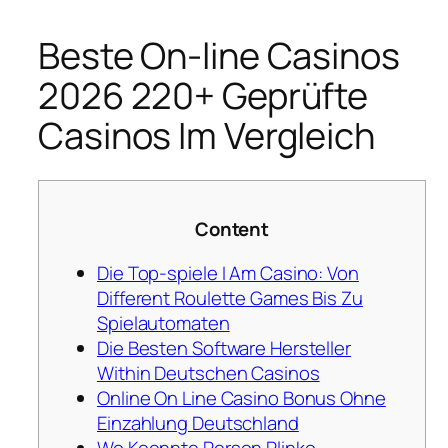
Beste On-line Casinos
2026 220+ Geprüfte
Casinos Im Vergleich
Content
Die Top-spiele I Am Casino: Von
Different Roulette Games Bis Zu
Spielautomaten
Die Besten Software Hersteller
Within Deutschen Casinos
Online On Line Casino Bonus Ohne
Einzahlung Deutschland
Wo Koennte Person Plinko