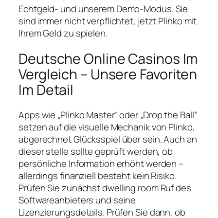
Echtgeld- und unserem Demo-Modus. Sie
sind immer nicht verpflichtet, jetzt Plinko mit
Ihrem Geld zu spielen.
Deutsche Online Casinos Im
Vergleich – Unsere Favoriten
Im Detail
Apps wie „Plinko Master“ oder „Drop the Ball“
setzen auf die visuelle Mechanik von Plinko,
abgerechnet Glücksspiel über sein. Auch an
dieser stelle sollte geprüft werden, ob
persönliche Information erhöht werden –
allerdings finanziell besteht kein Risiko.
Prüfen Sie zunächst dwelling room Ruf des
Softwareanbieters und seine
Lizenzierungsdetails. Prüfen Sie dann, ob