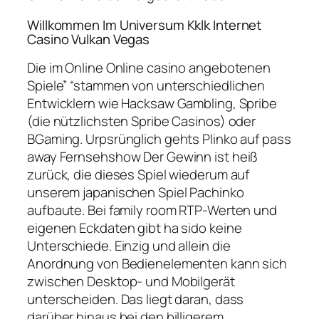
Willkommen Im Universum Kklk Internet
Casino Vulkan Vegas
Die im Online Online casino angebotenen
Spiele” “stammen von unterschiedlichen
Entwicklern wie Hacksaw Gambling, Spribe
(die nützlichsten Spribe Casinos) oder
BGaming. Urpsrünglich gehts Plinko auf pass
away Fernsehshow Der Gewinn ist heiß
zurück, die dieses Spiel wiederum auf
unserem japanischen Spiel Pachinko
aufbaute. Bei family room RTP-Werten und
eigenen Eckdaten gibt ha sido keine
Unterschiede. Einzig und allein die
Anordnung von Bedienelementen kann sich
zwischen Desktop- und Mobilgerät
unterscheiden. Das liegt daran, dass
darüber hinaus bei den billigerem