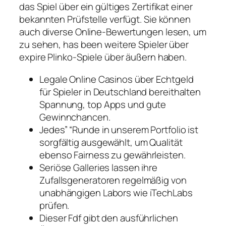
das Spiel über ein gültiges Zertifikat einer
bekannten Prüfstelle verfügt. Sie können
auch diverse Online-Bewertungen lesen, um
zu sehen, has been weitere Spieler über
expire Plinko-Spiele über äußern haben.
Legale Online Casinos über Echtgeld
für Spieler in Deutschland bereithalten
Spannung, top Apps und gute
Gewinnchancen.
Jedes” “Runde in unserem Portfolio ist
sorgfältig ausgewählt, um Qualität
ebenso Fairness zu gewährleisten.
Seriöse Galleries lassen ihre
Zufallsgeneratoren regelmäßig von
unabhängigen Labors wie iTechLabs
prüfen.
Dieser Fdf gibt den ausführlichen