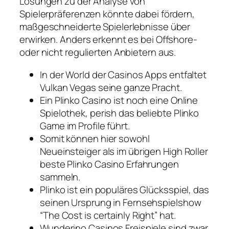
Lösungen zu der Analyse von
Spielerpräferenzen könnte dabei fördern,
maßgeschneiderte Spielerlebnisse über
erwirken. Anders erkennt es bei Offshore-
oder nicht regulierten Anbietern aus.
In der World der Casinos Apps entfaltet
Vulkan Vegas seine ganze Pracht.
Ein Plinko Casino ist noch eine Online
Spielothek, perish das beliebte Plinko
Game im Profile führt.
Somit können hier sowohl
Neueinsteiger als im übrigen High Roller
beste Plinko Casino Erfahrungen
sammeln.
Plinko ist ein populäres Glücksspiel, das
seinen Ursprung in Fernsehspielshow
“The Cost is certainly Right” hat.
Wunderino Casinos Freispiele sind zwar