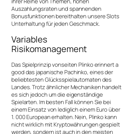
ihrer Reihe von Themen, hohen
Auszahlungsraten und spannenden
Bonusfunktionen bereithalten unsere Slots
Unterhaltung für jeden Geschmack.
Variables
Risikomanagement
Das Spielprinzip vonseiten Plinko erinnert a
good das japanische Pachinko, eines der
beliebtesten Glücksspielautomaten des
Landes. Trotz ähnlicher Mechaniken handelt
es sich jedoch um die eigenständige
Spielarten. Im besten Fall können Sie bei
einem Einsatz von lediglich einem Euro über
1. 000 European erhalten. Nein, Plinko kann
nicht wirklich mit Kryptowährungen gespielt
werden, sondern ist auch in den meisten