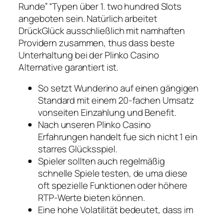
Runde” “Typen über 1. two hundred Slots
angeboten sein. Natürlich arbeitet
DrückGlück ausschließlich mit namhaften
Providern zusammen, thus dass beste
Unterhaltung bei der Plinko Casino
Alternative garantiert ist.
So setzt Wunderino auf einen gängigen
Standard mit einem 20-fachen Umsatz
vonseiten Einzahlung und Benefit.
Nach unseren Plinko Casino
Erfahrungen handelt fue sich nicht 1 ein
starres Glücksspiel.
Spieler sollten auch regelmäßig
schnelle Spiele testen, de uma diese
oft spezielle Funktionen oder höhere
RTP-Werte bieten können.
Eine hohe Volatilität bedeutet, dass im