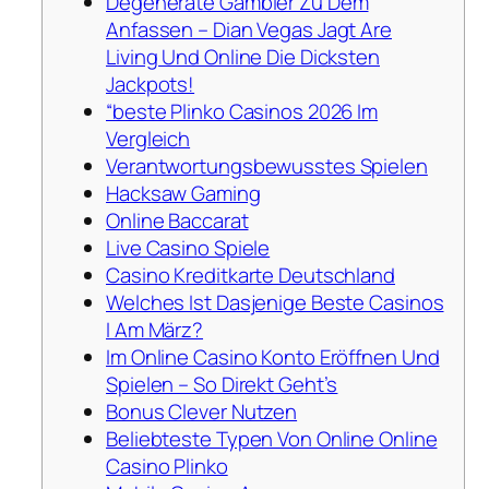
Degenerate Gambler Zu Dem
Anfassen – Dian Vegas Jagt Are
Living Und Online Die Dicksten
Jackpots!
“beste Plinko Casinos 2026 Im
Vergleich
Verantwortungsbewusstes Spielen
Hacksaw Gaming
Online Baccarat
Live Casino Spiele
Casino Kreditkarte Deutschland
Welches Ist Dasjenige Beste Casinos
I Am März?
Im Online Casino Konto Eröffnen Und
Spielen – So Direkt Geht’s
Bonus Clever Nutzen
Beliebteste Typen Von Online Online
Casino Plinko