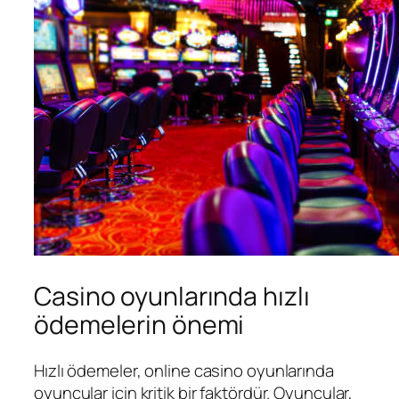
Casino oyunlarında hızlı
ödemelerin önemi
Hızlı ödemeler, online casino oyunlarında
oyuncular için kritik bir faktördür. Oyuncular,