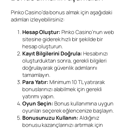
Pinko Casino’da bonus almak için aşağıdaki
adımları izleyebilirsiniz:
Hesap Oluştur:
Pinko Casino’nun web
sitesine giderek hızlı bir şekilde bir
hesap oluşturun.
Kayıt Bilgilerini Doğrula:
Hesabınızı
oluşturduktan sonra, gerekli bilgileri
doğrulayarak güvenlik adımlarını
tamamlayın.
Para Yatır:
Minimum 10 TL yatırarak
bonuslarınızı alabilmek için gerekli
yatırımı yapın.
Oyun Seçin:
Bonus kullanımına uygun
oyunları seçerek eğlencenize başlayın.
Bonusunuzu Kullanın:
Aldığınız
bonusu kazançlarınızı artırmak için