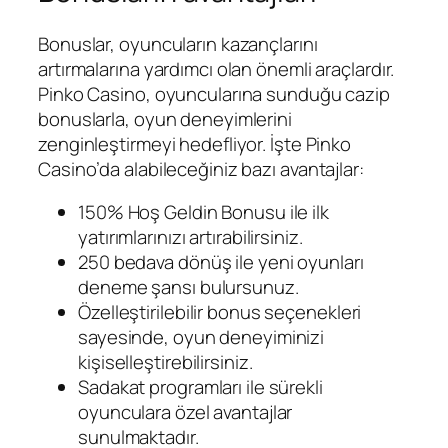
Bonuslar, oyuncuların kazançlarını
artırmalarına yardımcı olan önemli araçlardır.
Pinko Casino, oyuncularına sunduğu cazip
bonuslarla, oyun deneyimlerini
zenginleştirmeyi hedefliyor. İşte Pinko
Casino’da alabileceğiniz bazı avantajlar:
150% Hoş Geldin Bonusu ile ilk
yatırımlarınızı artırabilirsiniz.
250 bedava dönüş ile yeni oyunları
deneme şansı bulursunuz.
Özelleştirilebilir bonus seçenekleri
sayesinde, oyun deneyiminizi
kişiselleştirebilirsiniz.
Sadakat programları ile sürekli
oyunculara özel avantajlar
sunulmaktadır.