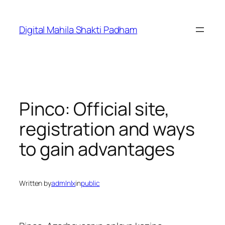
Digital Mahila Shakti Padham
Pinco: Official site,
registration and ways
to gain advantages
Written by
admlnlx
in
public