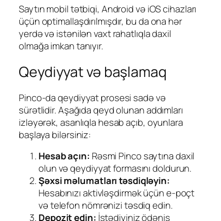
Saytın mobil tətbiqi, Android və iOS cihazları
üçün optimallaşdırılmışdır, bu da ona hər
yerdə və istənilən vaxt rahatlıqla daxil
olmağa imkan tanıyır.
Qeydiyyat və başlamaq
Pinco-da qeydiyyat prosesi sadə və
sürətlidir. Aşağıda qeyd olunan addımları
izləyərək, asanlıqla hesab açıb, oyunlara
başlaya bilərsiniz:
Hesab açın:
Rəsmi Pinco saytına daxil
olun və qeydiyyat formasını doldurun.
Şəxsi məlumatları təsdiqləyin:
Hesabınızı aktivləşdirmək üçün e-poçt
və telefon nömrənizi təsdiq edin.
Depozit edin:
İstədiyiniz ödəniş