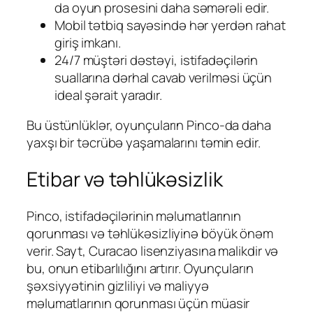
da oyun prosesini daha səmərəli edir.
Mobil tətbiq sayəsində hər yerdən rahat
giriş imkanı.
24/7 müştəri dəstəyi, istifadəçilərin
suallarına dərhal cavab verilməsi üçün
ideal şərait yaradır.
Bu üstünlüklər, oyunçuların Pinco-da daha
yaxşı bir təcrübə yaşamalarını təmin edir.
Etibar və təhlükəsizlik
Pinco, istifadəçilərinin məlumatlarının
qorunması və təhlükəsizliyinə böyük önəm
verir. Sayt, Curacao lisenziyasına malikdir və
bu, onun etibarlılığını artırır. Oyunçuların
şəxsiyyətinin gizliliyi və maliyyə
məlumatlarının qorunması üçün müasir