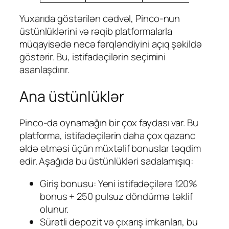
Yuxarıda göstərilən cədvəl, Pinco-nun
üstünlüklərini və rəqib platformalarla
müqayisədə necə fərqləndiyini açıq şəkildə
göstərir. Bu, istifadəçilərin seçimini
asanlaşdırır.
Ana üstünlüklər
Pinco-da oynamağın bir çox faydası var. Bu
platforma, istifadəçilərin daha çox qazanc
əldə etməsi üçün müxtəlif bonuslar təqdim
edir. Aşağıda bu üstünlükləri sadalamışıq:
Giriş bonusu: Yeni istifadəçilərə 120%
bonus + 250 pulsuz döndürmə təklif
olunur.
Sürətli depozit və çıxarış imkanları, bu