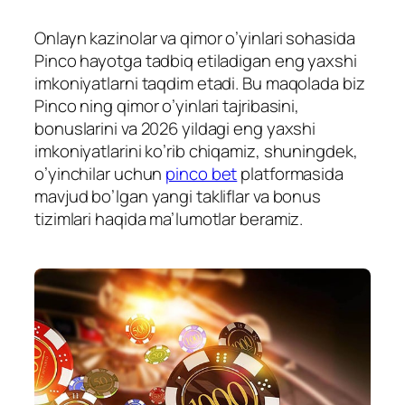
Onlayn kazinolar va qimor o’yinlari sohasida
Pinco hayotga tadbiq etiladigan eng yaxshi
imkoniyatlarni taqdim etadi. Bu maqolada biz
Pinco ning qimor o’yinlari tajribasini,
bonuslarini va 2026 yildagi eng yaxshi
imkoniyatlarini ko’rib chiqamiz, shuningdek,
o’yinchilar uchun
pinco bet
platformasida
mavjud bo’lgan yangi takliflar va bonus
tizimlari haqida ma’lumotlar beramiz.