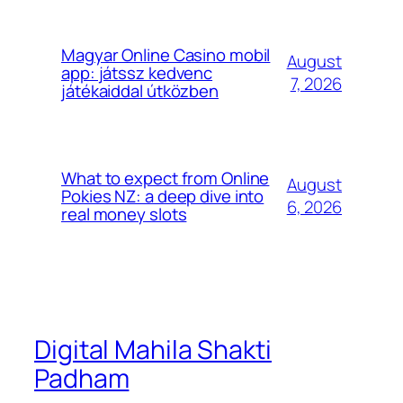
Magyar Online Casino mobil
August
app: játssz kedvenc
7, 2026
játékaiddal útközben
What to expect from Online
August
Pokies NZ: a deep dive into
6, 2026
real money slots
Digital Mahila Shakti
Padham