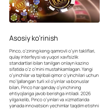
Asosiy ko’rinish
Pinco, o’zining keng qamrovli o’yin takliflari,
qulay interfeysi va yuqori xavfsizlik
standartlari bilan tanilgan onlayn kazino
sifatida o’z o’rnini mustahkamlagan. Yangi
o’yinchilar va tajribali qimor o’yinchilari uchun
mo’ljallangan turli xil o’yinlar va bonuslar
bilan, Pinco har qanday o’yinchining
ehtiyojlariga javob berishga intiladi. 2026
yilga kelib, Pinco o’yinlari va xizmatlarida
yanada innovatsion yechimlar taqdim etishni