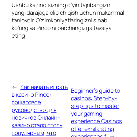
Ushbu kazino sizning o’yin tajribangizni
yangi darajaga olib chiqish uchun mukammal
tanlovdir. O’z imkoniyatlaringizni sinab
ko’ring va Pinco ni barchangizga tavsiya
eting!
←
Как начать играть
Beginner’s guide to
в казино Pinco:
casinos: Step-by-
пошаговое
step tips to master
руководство для
your gaming
новичков Онлайн-
experience Casinos
казино стало столь
offer exhilarating
популярным, что
experiences f
→