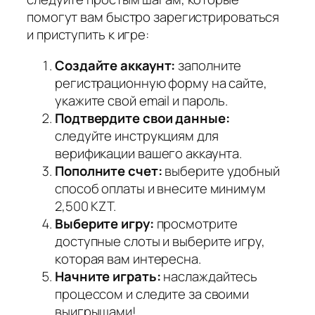
помогут вам быстро зарегистрироваться
и приступить к игре:
Создайте аккаунт:
заполните
регистрационную форму на сайте,
укажите свой email и пароль.
Подтвердите свои данные:
следуйте инструкциям для
верификации вашего аккаунта.
Пополните счет:
выберите удобный
способ оплаты и внесите минимум
2,500 KZT.
Выберите игру:
просмотрите
доступные слоты и выберите игру,
которая вам интересна.
Начните играть:
наслаждайтесь
процессом и следите за своими
выигрышами!