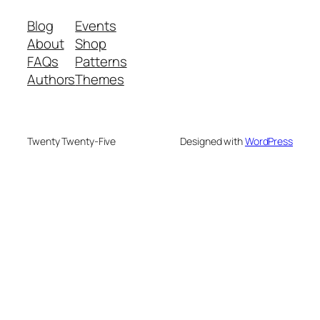
Blog
Events
About
Shop
FAQs
Patterns
Authors
Themes
Twenty Twenty-Five
Designed with
WordPress