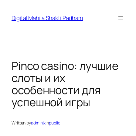
Digital Mahila Shakti Padham
Pinco casino: лучшие
слоты и их
особенности для
успешной игры
Written by
admlnlx
in
public