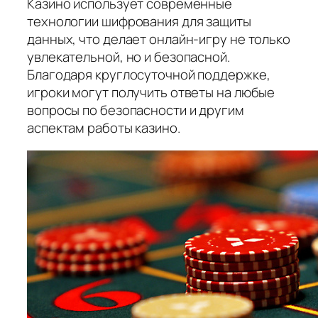
Казино использует современные
технологии шифрования для защиты
данных, что делает онлайн-игру не только
увлекательной, но и безопасной.
Благодаря круглосуточной поддержке,
игроки могут получить ответы на любые
вопросы по безопасности и другим
аспектам работы казино.