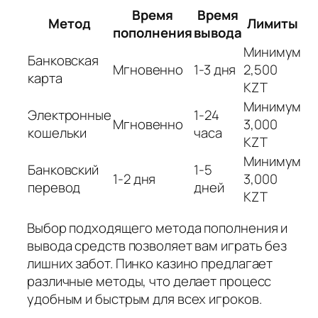
Время
Время
Метод
Лимиты
пополнения
вывода
Минимум
Банковская
Мгновенно
1-3 дня
2,500
карта
KZT
Минимум
Электронные
1-24
Мгновенно
3,000
кошельки
часа
KZT
Минимум
Банковский
1-5
1-2 дня
3,000
перевод
дней
KZT
Выбор подходящего метода пополнения и
вывода средств позволяет вам играть без
лишних забот. Пинко казино предлагает
различные методы, что делает процесс
удобным и быстрым для всех игроков.