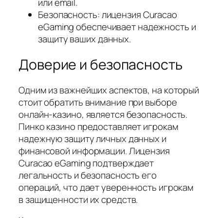
или email.
Безопасность: лицензия Curacao
eGaming обеспечивает надежность и
защиту ваших данных.
Доверие и безопасность
Одним из важнейших аспектов, на который
стоит обратить внимание при выборе
онлайн-казино, является безопасность.
Пинко казино предоставляет игрокам
надежную защиту личных данных и
финансовой информации. Лицензия
Curacao eGaming подтверждает
легальность и безопасность его
операций, что дает уверенность игрокам
в защищенности их средств.