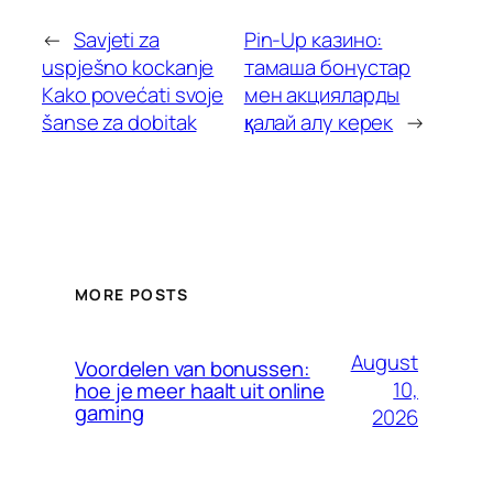
←
Savjeti za
Pin-Up казино:
uspješno kockanje
тамаша бонустар
Kako povećati svoje
мен акцияларды
šanse za dobitak
қалай алу керек
→
MORE POSTS
August
Voordelen van bonussen:
10,
hoe je meer haalt uit online
gaming
2026