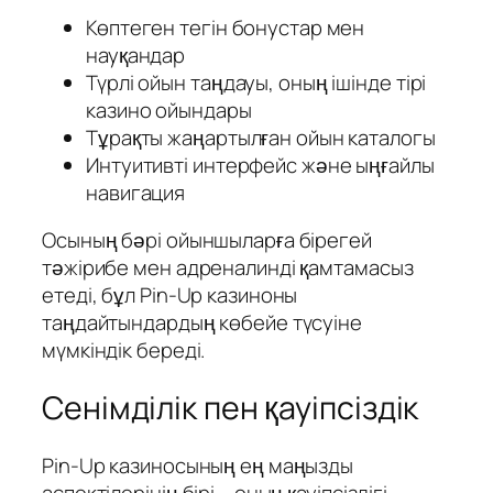
Көптеген тегін бонустар мен
науқандар
Түрлі ойын таңдауы, оның ішінде тірі
казино ойындары
Тұрақты жаңартылған ойын каталогы
Интуитивті интерфейс және ыңғайлы
навигация
Осының бәрі ойыншыларға бірегей
тәжірибе мен адреналинді қамтамасыз
етеді, бұл Pin-Up казиноны
таңдайтындардың көбейе түсуіне
мүмкіндік береді.
Сенімділік пен қауіпсіздік
Pin-Up казиносының ең маңызды
аспектілерінің бірі – оның қауіпсіздігі.