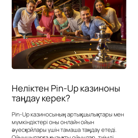
Неліктен Pin-Up казиноны
таңдау керек?
Pin-Up казиносының артықшылықтары мен
мүмкіндіктері оны онлайн ойын
әуесқойлары үшін тамаша таңдау етеді.
Ойыншыларға қызықты ойындар, тиімді