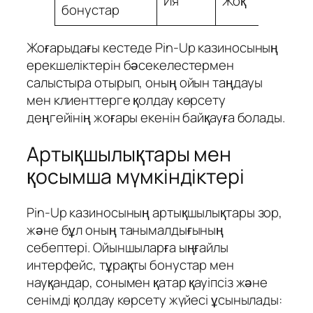
Ия
Жоқ
И
бонустар
Жоғарыдағы кестеде Pin-Up казиносының
ерекшеліктерін бәсекелестермен
салыстыра отырып, оның ойын таңдауы
мен клиенттерге қолдау көрсету
деңгейінің жоғары екенін байқауға болады.
Артықшылықтары мен
қосымша мүмкіндіктері
Pin-Up казиносының артықшылықтары зор,
және бұл оның танымалдығының
себептері. Ойыншыларға ыңғайлы
интерфейс, тұрақты бонустар мен
науқандар, сонымен қатар қауіпсіз және
сенімді қолдау көрсету жүйесі ұсынылады: