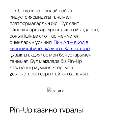
Pin-Up казино – онлайн ойын
индустриясындағы танымал
платформалардың бірі. Бұл сайт
ойыншыларға әртүрлі казино ойындарын,
соның ішінде слоттар мен үстел
ойындарын ұсынып,
Пин Ап — вход в
личный кабинет казино в Казахстане
қызықты акциялар мен бонустарымен
танымал. Бұл мақалада біз Pin-Up
казиноның мүмкіндіктері мен
ұсыныстарын сараптайтын боламыз.
Pin-Up казино туралы