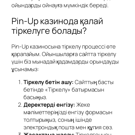
ойындарды ойнауға мүмкіндік береді.
Pin-Up казинода қалай
тіркелуге болады?
Pin-Up казиносына тіркелу процессі өте
қарапайым. Ойыншыларға сайтта тіркелу
үшін біз мынадай қадамдарды орындауды
ұсынамыз:
Тіркелу бетін ашу:
Сайттың басты
бетінде «Тіркелу» батырмасын
басыңыз.
Деректерді енгізу:
Жеке
мәліметтеріңізді енгізу формасын
толтырыңыз, соның ішінде
электрондық пошта мен құпия сөз.
Жасақтама жасау:
Тіркелгеннен