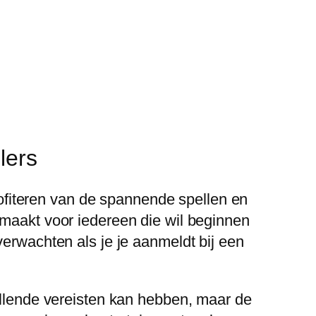
lers
profiteren van de spannende spellen en
 maakt voor iedereen die wil beginnen
verwachten als je je aanmeldt bij een
hillende vereisten kan hebben, maar de