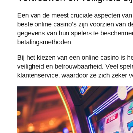
Een van de meest cruciale aspecten van o
beste online casino’s zijn voorzien van 
gegevens van hun spelers te beschermen.
betalingsmethoden.
Bij het kiezen van een online casino is h
veiligheid en betrouwbaarheid. Veel spel
klantenservice, waardoor ze zich zeker v