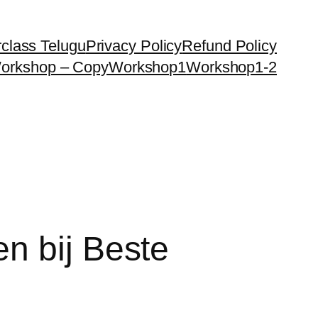
class Telugu
Privacy Policy
Refund Policy
orkshop – Copy
Workshop1
Workshop1-2
n bij Beste