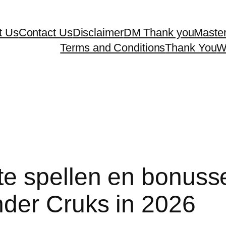
t Us
Contact Us
Disclaimer
DM Thank you
Master
Terms and Conditions
Thank You
W
e spellen en bonusse
der Cruks in 2026