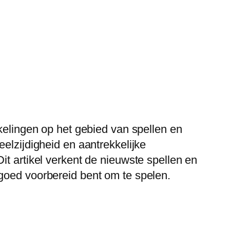
kkelingen op het gebied van spellen en
elzijdigheid en aantrekkelijke
it artikel verkent de nieuwste spellen en
 goed voorbereid bent om te spelen.