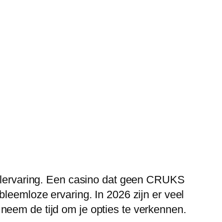
peelervaring. Een casino dat geen CRUKS
leemloze ervaring. In 2026 zijn er veel
neem de tijd om je opties te verkennen.