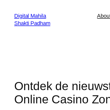
Digital Mahila
Abou
Shakti Padham
Ontdek de nieuwst
Online Casino Zon