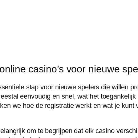
 online casino’s voor nieuwe spe
 essentiële stap voor nieuwe spelers die willen 
eestal eenvoudig en snel, wat het toegankelijk
ken we hoe de registratie werkt en wat je kunt 
elangrijk om te begrijpen dat elk casino versc