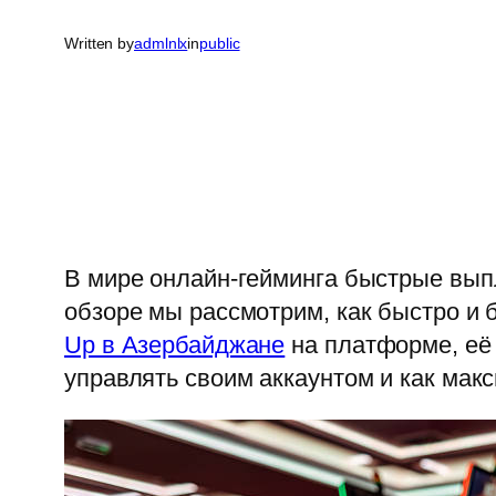
Written by
admlnlx
in
public
В мире онлайн-гейминга быстрые вып
обзоре мы рассмотрим, как быстро и 
Up в Азербайджане
на платформе, её 
управлять своим аккаунтом и как ма