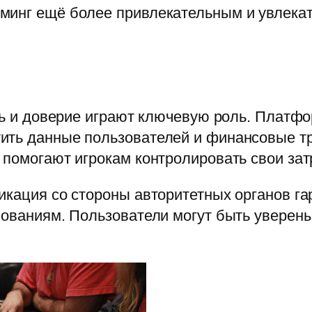
минг ещё более привлекательным и увлекат
сть и доверие играют ключевую роль. Плат
ить данные пользователей и финансовые тр
 помогают игрокам контролировать свои зат
икация со стороны авторитетных органов г
бованиям. Пользователи могут быть уверены