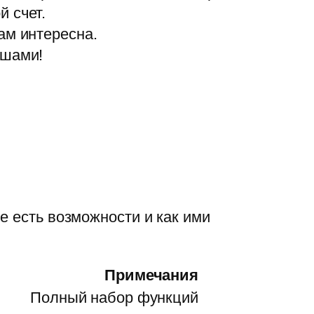
 счет.
ам интересна.
ышами!
е есть возможности и как ими
Примечания
Полный набор функций