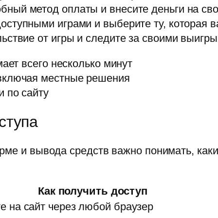
ный метод оплаты и внесите деньги на свой
оступными играми и выберите ту, которая в
ьствие от игры и следите за своими выигр
мает всего несколько минут
включая местные решения
 по сайту
ступа
рме и вывода средств важно понимать, каки
Как получить доступ
е на сайт через любой браузер