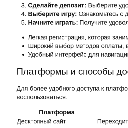
Сделайте депозит:
Выберите удоб
Выберите игру:
Ознакомьтесь с д
Начните играть:
Получите удовол
Легкая регистрация, которая зани
Широкий выбор методов оплаты, 
Удобный интерфейс для навигации
Платформы и способы до
Для более удобного доступа к платфо
воспользоваться.
Платформа
Десктопный сайт
Переходит