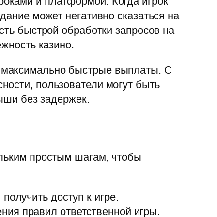
оками и платформой. Когда игрок
дание может негативно сказаться на
ость быстрой обработки запросов на
ежность казино.
 максимально быстрые выплаты. С
ности, пользователи могут быть
рыши без задержек.
ольким простым шагам, чтобы
получить доступ к игре.
ния правил ответственной игры.