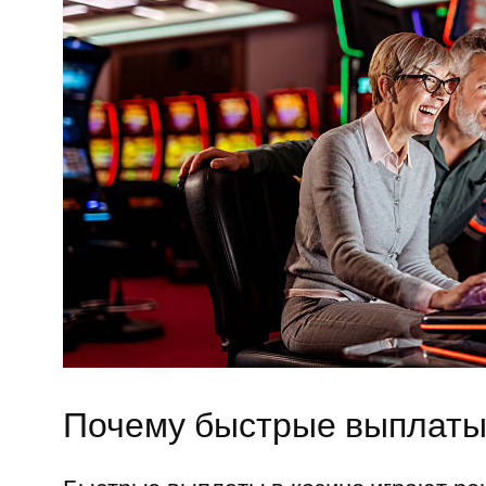
Почему быстрые выплаты