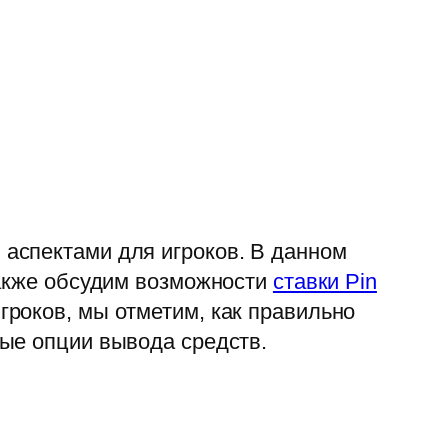
аспектами для игроков. В данном
также обсудим возможности
ставки Pin
роков, мы отметим, как правильно
ые опции вывода средств.