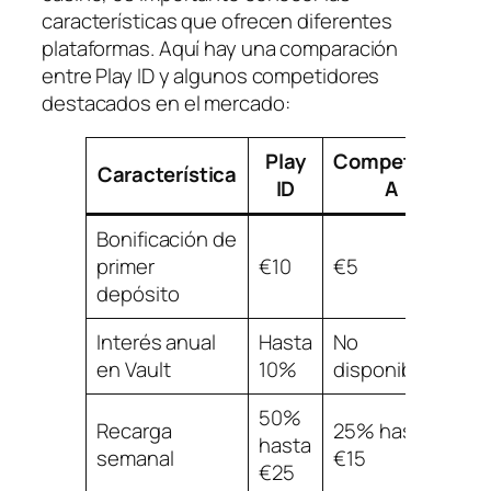
características que ofrecen diferentes
plataformas. Aquí hay una comparación
entre Play ID y algunos competidores
destacados en el mercado:
Play
Competidor
C
Característica
ID
A
Bonificación de
primer
€10
€5
€
depósito
Interés anual
Hasta
No
H
en Vault
10%
disponible
50%
Recarga
25% hasta
3
hasta
semanal
€15
€
€25