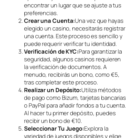
encontrar un lugar que se ajuste a tus
preferencias.
Crear una Cuenta:
Una vez que hayas
elegido un casino, necesitarás registrar
una cuenta. Este proceso es sencillo y
puede requerir verificar tu identidad.
Verificación de KYC:
Para garantizar la
seguridad, algunos casinos requieren
la verificación de documentos. A
menudo, recibirás un bono, como €5,
tras completar este proceso.
Realizar un Depósito:
Utiliza métodos
de pago como Bizum, tarjetas bancarias
o PayPal para añadir fondos a tu cuenta.
Al hacer tu primer depósito, puedes
recibir un bono de €10.
Seleccionar Tu Juego:
Explora la
variedad de juegos disponibles y elige