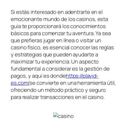
Si estás interesado en adentrarte en el
emocionante mundo de los casinos, esta
guía te proporcionará los conocimientos
básicos para comenzar tu aventura. Ya sea
que prefieras jugar en línea o visitar un
casino físico, es esencial conocer las reglas
y estrategias que pueden ayudarte a
maximizar tu experiencia. Un aspecto
fundamental a considerar es la gestión de
pagos, y aquí es donde
https://playid-
es.com/
se convierte en una herramienta útil,
ofreciendo un método práctico y seguro
para realizar transacciones en el casino.