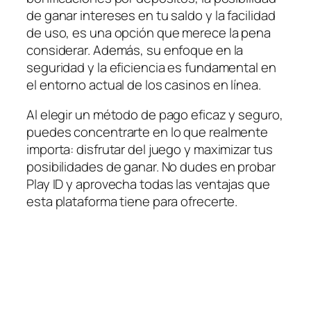
de ganar intereses en tu saldo y la facilidad
de uso, es una opción que merece la pena
considerar. Además, su enfoque en la
seguridad y la eficiencia es fundamental en
el entorno actual de los casinos en línea.
Al elegir un método de pago eficaz y seguro,
puedes concentrarte en lo que realmente
importa: disfrutar del juego y maximizar tus
posibilidades de ganar. No dudes en probar
Play ID y aprovecha todas las ventajas que
esta plataforma tiene para ofrecerte.