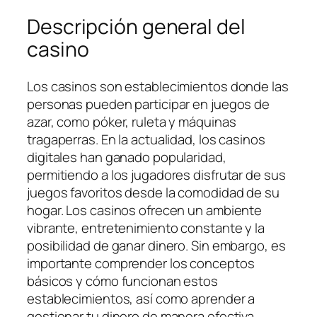
Descripción general del
casino
Los casinos son establecimientos donde las
personas pueden participar en juegos de
azar, como póker, ruleta y máquinas
tragaperras. En la actualidad, los casinos
digitales han ganado popularidad,
permitiendo a los jugadores disfrutar de sus
juegos favoritos desde la comodidad de su
hogar. Los casinos ofrecen un ambiente
vibrante, entretenimiento constante y la
posibilidad de ganar dinero. Sin embargo, es
importante comprender los conceptos
básicos y cómo funcionan estos
establecimientos, así como aprender a
gestionar tu dinero de manera efectiva.