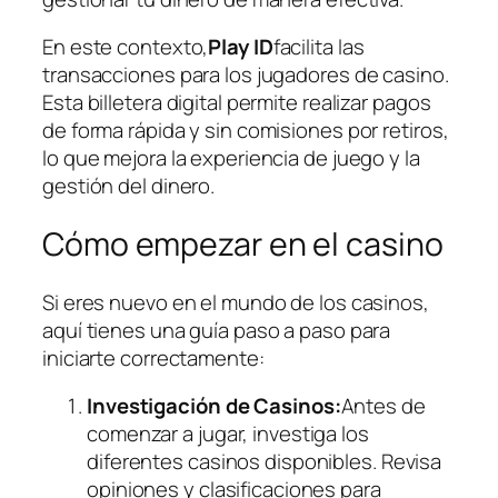
En este contexto,
Play ID
facilita las
transacciones para los jugadores de casino.
Esta billetera digital permite realizar pagos
de forma rápida y sin comisiones por retiros,
lo que mejora la experiencia de juego y la
gestión del dinero.
Cómo empezar en el casino
Si eres nuevo en el mundo de los casinos,
aquí tienes una guía paso a paso para
iniciarte correctamente:
Investigación de Casinos:
Antes de
comenzar a jugar, investiga los
diferentes casinos disponibles. Revisa
opiniones y clasificaciones para