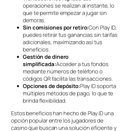
operaciones se realizan al instante, lo
que te permite empezar a jugar sin
demoras.
Sin comisiones por retiro:
Con Play ID,
puedes retirar tus ganancias sin tarifas
adicionales, maximizando así tus
beneficios.
Gestión de dinero
simplificada:
Acceder a tus fondos
mediante números de teléfono o
códigos QR facilita las transacciones.
Opciones de depósito:
Play ID soporta
múltiples métodos de pago, lo que te
brinda flexibilidad.
Estos beneficios han hecho de Play ID una
opción popular entre los jugadores de
casino que buscan una solución eficiente y