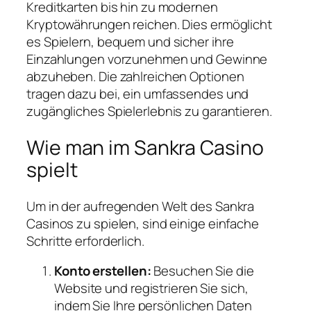
Kreditkarten bis hin zu modernen
Kryptowährungen reichen. Dies ermöglicht
es Spielern, bequem und sicher ihre
Einzahlungen vorzunehmen und Gewinne
abzuheben. Die zahlreichen Optionen
tragen dazu bei, ein umfassendes und
zugängliches Spielerlebnis zu garantieren.
Wie man im Sankra Casino
spielt
Um in der aufregenden Welt des Sankra
Casinos zu spielen, sind einige einfache
Schritte erforderlich.
Konto erstellen:
Besuchen Sie die
Website und registrieren Sie sich,
indem Sie Ihre persönlichen Daten