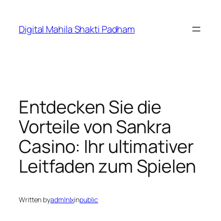
Digital Mahila Shakti Padham
Entdecken Sie die
Vorteile von Sankra
Casino: Ihr ultimativer
Leitfaden zum Spielen
Written by
admlnlx
in
public