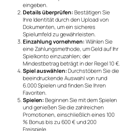
eingeben.
Details überprüfen:
Bestätigen Sie
Ihre Identität durch den Upload von
Dokumenten, um ein sicheres
Spielumfeld zu gewährleisten.
Einzahlung vornehmen:
Wählen Sie
eine Zahlungsmethode, um Geld auf Ihr
Spielkonto einzuzahlen; der
Mindestbetrag beträgt in der Regel 10 €.
Spiel auswählen:
Durchstöbern Sie die
beeindruckende Auswahl von rund
6.000 Spielen und finden Sie Ihren
Favoriten.
Spielen:
Beginnen Sie mit dem Spielen
und genießen Sie die zahlreichen
Promotionen, einschließlich eines 100
% Bonus bis zu 600 € und 200
Freispiele.