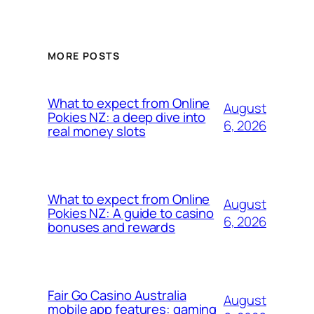
MORE POSTS
What to expect from Online
August
Pokies NZ: a deep dive into
6, 2026
real money slots
What to expect from Online
August
Pokies NZ: A guide to casino
6, 2026
bonuses and rewards
Fair Go Casino Australia
August
mobile app features: gaming