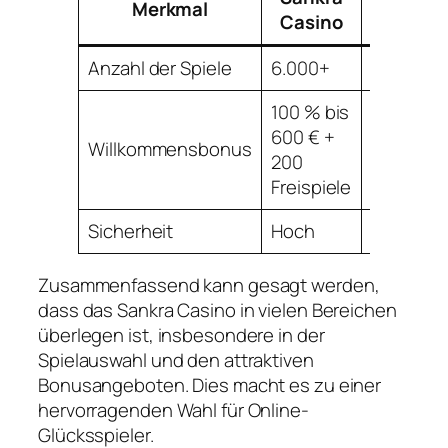
Merkmal
Casino
A
Anzahl der Spiele
6.000+
4.500+
100 % bis
600 € +
50 % bis
Willkommensbonus
200
€
Freispiele
Sicherheit
Hoch
Mittel
Zusammenfassend kann gesagt werden,
dass das Sankra Casino in vielen Bereichen
überlegen ist, insbesondere in der
Spielauswahl und den attraktiven
Bonusangeboten. Dies macht es zu einer
hervorragenden Wahl für Online-
Glücksspieler.