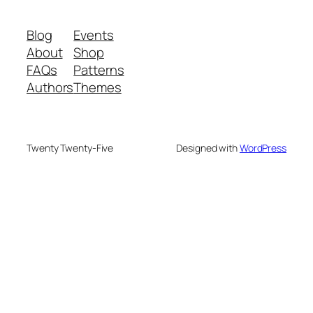
Magyar Online Casino VIP
August
program: miért érdemes
7, 2026
csatlakozni és mit kínál?
Magyar Online Casino
August
kriptovaluta bónuszok: a
7, 2026
digitális játék előnyei
Magyar Online Casino mobil
August
app: játssz kedvenc
7, 2026
játékaiddal útközben