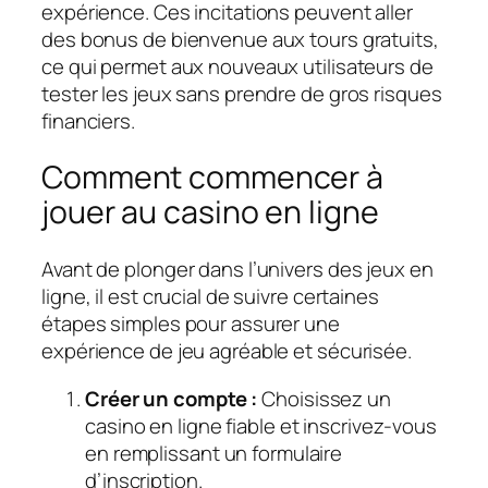
expérience. Ces incitations peuvent aller
des bonus de bienvenue aux tours gratuits,
ce qui permet aux nouveaux utilisateurs de
tester les jeux sans prendre de gros risques
financiers.
Comment commencer à
jouer au casino en ligne
Avant de plonger dans l’univers des jeux en
ligne, il est crucial de suivre certaines
étapes simples pour assurer une
expérience de jeu agréable et sécurisée.
Créer un compte :
Choisissez un
casino en ligne fiable et inscrivez-vous
en remplissant un formulaire
d’inscription.