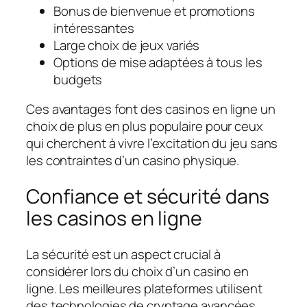
Bonus de bienvenue et promotions
intéressantes
Large choix de jeux variés
Options de mise adaptées à tous les
budgets
Ces avantages font des casinos en ligne un
choix de plus en plus populaire pour ceux
qui cherchent à vivre l’excitation du jeu sans
les contraintes d’un casino physique.
Confiance et sécurité dans
les casinos en ligne
La sécurité est un aspect crucial à
considérer lors du choix d’un casino en
ligne. Les meilleures plateformes utilisent
des technologies de cryptage avancées