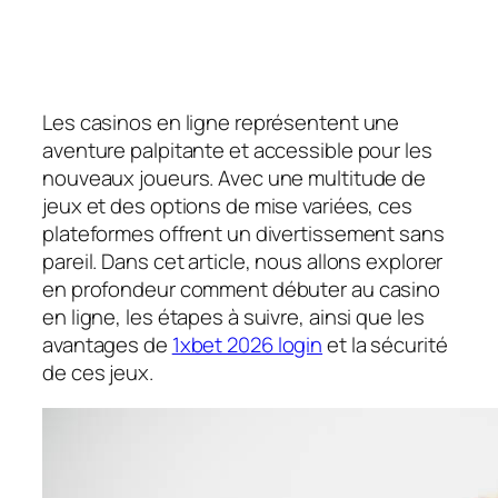
Les casinos en ligne représentent une
aventure palpitante et accessible pour les
nouveaux joueurs. Avec une multitude de
jeux et des options de mise variées, ces
plateformes offrent un divertissement sans
pareil. Dans cet article, nous allons explorer
en profondeur comment débuter au casino
en ligne, les étapes à suivre, ainsi que les
avantages de
1xbet 2026 login
et la sécurité
de ces jeux.