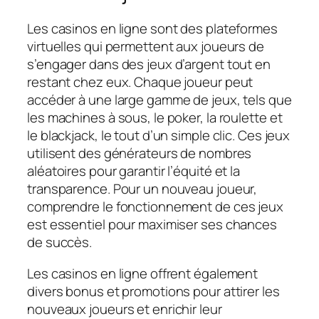
Les casinos en ligne sont des plateformes
virtuelles qui permettent aux joueurs de
s’engager dans des jeux d’argent tout en
restant chez eux. Chaque joueur peut
accéder à une large gamme de jeux, tels que
les machines à sous, le poker, la roulette et
le blackjack, le tout d’un simple clic. Ces jeux
utilisent des générateurs de nombres
aléatoires pour garantir l’équité et la
transparence. Pour un nouveau joueur,
comprendre le fonctionnement de ces jeux
est essentiel pour maximiser ses chances
de succès.
Les casinos en ligne offrent également
divers bonus et promotions pour attirer les
nouveaux joueurs et enrichir leur