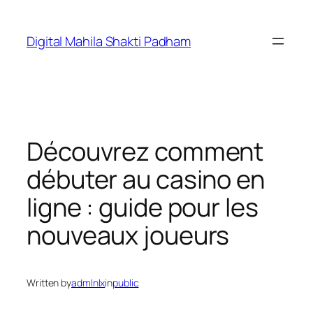
Digital Mahila Shakti Padham
Découvrez comment
débuter au casino en
ligne : guide pour les
nouveaux joueurs
Written by
admlnlx
in
public