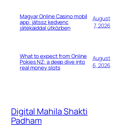
pleinement de l’excitation et du plaisir
qu’offre le monde des jeux d’argent en ligne.
←
EUA vs Bélgica na
Hoe esports jouw
Copa do Mundo 2026:
online gokervaring bij
odds atualizadas para
Wildzy Nederland kan
o confronto e
verbeteren
→
MORE POSTS