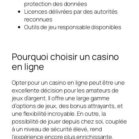
protection des données
Licences délivrées par des autorités
reconnues
Outils de jeu responsable disponibles