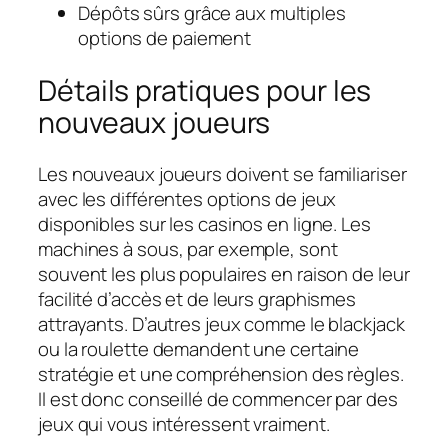
Dépôts sûrs grâce aux multiples
options de paiement
Détails pratiques pour les
nouveaux joueurs
Les nouveaux joueurs doivent se familiariser
avec les différentes options de jeux
disponibles sur les casinos en ligne. Les
machines à sous, par exemple, sont
souvent les plus populaires en raison de leur
facilité d’accès et de leurs graphismes
attrayants. D’autres jeux comme le blackjack
ou la roulette demandent une certaine
stratégie et une compréhension des règles.
Il est donc conseillé de commencer par des
jeux qui vous intéressent vraiment.