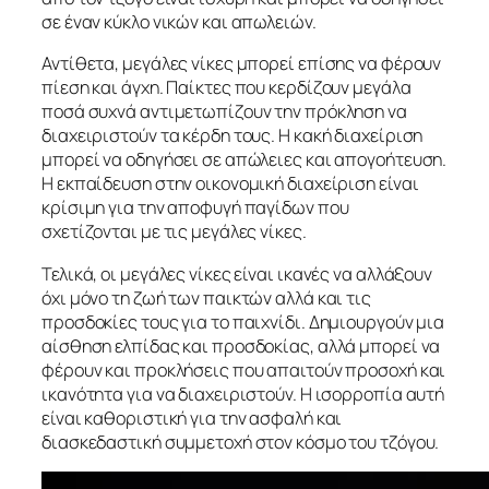
σε έναν κύκλο νικών και απωλειών.
Αντίθετα, μεγάλες νίκες μπορεί επίσης να φέρουν
πίεση και άγχη. Παίκτες που κερδίζουν μεγάλα
ποσά συχνά αντιμετωπίζουν την πρόκληση να
διαχειριστούν τα κέρδη τους. Η κακή διαχείριση
μπορεί να οδηγήσει σε απώλειες και απογοήτευση.
Η εκπαίδευση στην οικονομική διαχείριση είναι
κρίσιμη για την αποφυγή παγίδων που
σχετίζονται με τις μεγάλες νίκες.
Τελικά, οι μεγάλες νίκες είναι ικανές να αλλάξουν
όχι μόνο τη ζωή των παικτών αλλά και τις
προσδοκίες τους για το παιχνίδι. Δημιουργούν μια
αίσθηση ελπίδας και προσδοκίας, αλλά μπορεί να
φέρουν και προκλήσεις που απαιτούν προσοχή και
ικανότητα για να διαχειριστούν. Η ισορροπία αυτή
είναι καθοριστική για την ασφαλή και
διασκεδαστική συμμετοχή στον κόσμο του τζόγου.