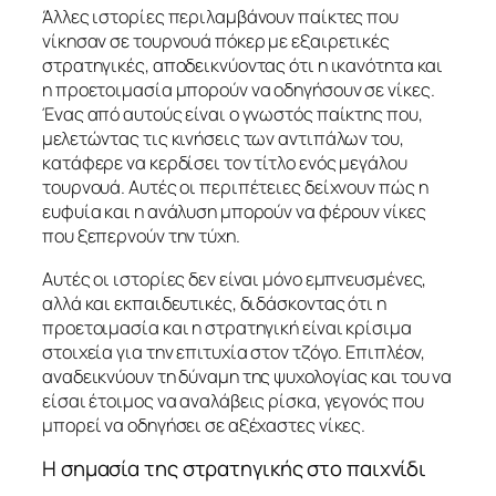
Άλλες ιστορίες περιλαμβάνουν παίκτες που
νίκησαν σε τουρνουά πόκερ με εξαιρετικές
στρατηγικές, αποδεικνύοντας ότι η ικανότητα και
η προετοιμασία μπορούν να οδηγήσουν σε νίκες.
Ένας από αυτούς είναι ο γνωστός παίκτης που,
μελετώντας τις κινήσεις των αντιπάλων του,
κατάφερε να κερδίσει τον τίτλο ενός μεγάλου
τουρνουά. Αυτές οι περιπέτειες δείχνουν πώς η
ευφυία και η ανάλυση μπορούν να φέρουν νίκες
που ξεπερνούν την τύχη.
Αυτές οι ιστορίες δεν είναι μόνο εμπνευσμένες,
αλλά και εκπαιδευτικές, διδάσκοντας ότι η
προετοιμασία και η στρατηγική είναι κρίσιμα
στοιχεία για την επιτυχία στον τζόγο. Επιπλέον,
αναδεικνύουν τη δύναμη της ψυχολογίας και του να
είσαι έτοιμος να αναλάβεις ρίσκα, γεγονός που
μπορεί να οδηγήσει σε αξέχαστες νίκες.
Η σημασία της στρατηγικής στο παιχνίδι