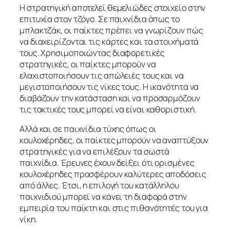
Η στρατηγική αποτελεί θεμελιώδες στοιχείο στην
επιτυχία στον τζόγο. Σε παιχνίδια όπως το
μπλακτζάκ, οι παίκτες πρέπει να γνωρίζουν πώς
να διαχειρίζονται τις κάρτες και τα στοιχήματά
τους. Χρησιμοποιώντας διαφορετικές
στρατηγικές, οι παίκτες μπορούν να
ελαχιστοποιήσουν τις απώλειές τους και να
μεγιστοποιήσουν τις νίκες τους. Η ικανότητα να
διαβάζουν την κατάσταση και να προσαρμόζουν
τις τακτικές τους μπορεί να είναι καθοριστική.
Αλλά και σε παιχνίδια τύχης όπως οι
κουλοχέρηδες, οι παίκτες μπορούν να αναπτύξουν
στρατηγικές για να επιλέξουν τα σωστά
παιχνίδια. Έρευνες έχουν δείξει ότι ορισμένες
κουλοχέρηδες προσφέρουν καλύτερες αποδόσεις
από άλλες. Έτσι, η επιλογή του κατάλληλου
παιχνιδιού μπορεί να κάνει τη διαφορά στην
εμπειρία του παίκτη και στις πιθανότητές του για
νίκη.