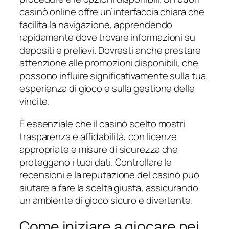
casinò online offre un’interfaccia chiara che
facilita la navigazione, apprendendo
rapidamente dove trovare informazioni su
depositi e prelievi. Dovresti anche prestare
attenzione alle promozioni disponibili, che
possono influire significativamente sulla tua
esperienza di gioco e sulla gestione delle
vincite.
È essenziale che il casinò scelto mostri
trasparenza e affidabilità, con licenze
appropriate e misure di sicurezza che
proteggano i tuoi dati. Controllare le
recensioni e la reputazione del casinò può
aiutare a fare la scelta giusta, assicurando
un ambiente di gioco sicuro e divertente.
Come iniziare a giocare nei