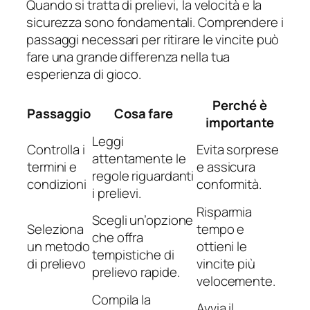
Quando si tratta di prelievi, la velocità e la
sicurezza sono fondamentali. Comprendere i
passaggi necessari per ritirare le vincite può
fare una grande differenza nella tua
esperienza di gioco.
Perché è
Passaggio
Cosa fare
importante
Leggi
Controlla i
Evita sorprese
attentamente le
termini e
e assicura
regole riguardanti
condizioni
conformità.
i prelievi.
Risparmia
Scegli un’opzione
Seleziona
tempo e
che offra
un metodo
ottieni le
tempistiche di
di prelievo
vincite più
prelievo rapide.
velocemente.
Compila la
Avvia il