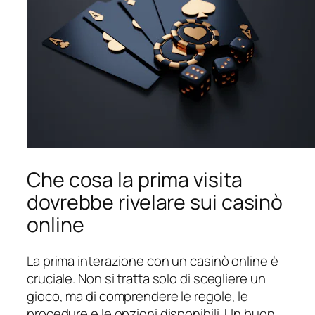
Che cosa la prima visita
dovrebbe rivelare sui casinò
online
La prima interazione con un casinò online è
cruciale. Non si tratta solo di scegliere un
gioco, ma di comprendere le regole, le
procedure e le opzioni disponibili. Un buon