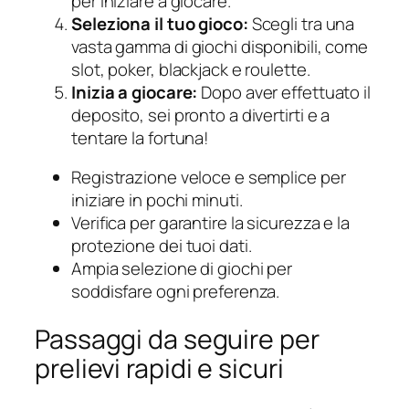
per iniziare a giocare.
Seleziona il tuo gioco:
Scegli tra una
vasta gamma di giochi disponibili, come
slot, poker, blackjack e roulette.
Inizia a giocare:
Dopo aver effettuato il
deposito, sei pronto a divertirti e a
tentare la fortuna!
Registrazione veloce e semplice per
iniziare in pochi minuti.
Verifica per garantire la sicurezza e la
protezione dei tuoi dati.
Ampia selezione di giochi per
soddisfare ogni preferenza.
Passaggi da seguire per
prelievi rapidi e sicuri