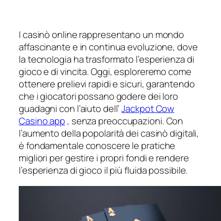
I casinò online rappresentano un mondo
affascinante e in continua evoluzione, dove
la tecnologia ha trasformato l’esperienza di
gioco e di vincita. Oggi, esploreremo come
ottenere prelievi rapidi e sicuri, garantendo
che i giocatori possano godere dei loro
guadagni con l’aiuto dell’
Jackpot Cow
Casino app
, senza preoccupazioni. Con
l’aumento della popolarità dei casinò digitali,
è fondamentale conoscere le pratiche
migliori per gestire i propri fondi e rendere
l’esperienza di gioco il più fluida possibile.