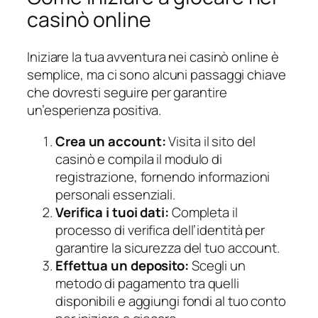
casinò online
Iniziare la tua avventura nei casinò online è
semplice, ma ci sono alcuni passaggi chiave
che dovresti seguire per garantire
un’esperienza positiva.
Crea un account:
Visita il sito del
casinò e compila il modulo di
registrazione, fornendo informazioni
personali essenziali.
Verifica i tuoi dati:
Completa il
processo di verifica dell’identità per
garantire la sicurezza del tuo account.
Effettua un deposito:
Scegli un
metodo di pagamento tra quelli
disponibili e aggiungi fondi al tuo conto