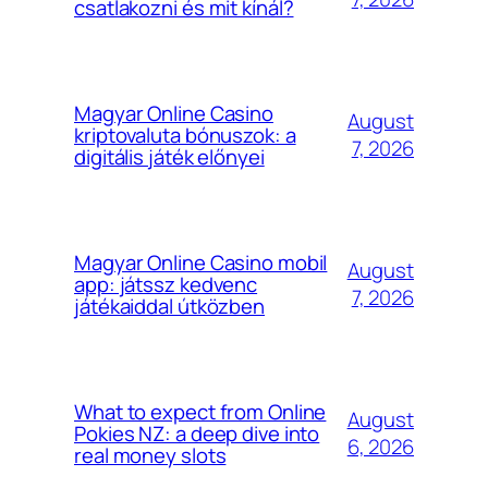
csatlakozni és mit kínál?
Magyar Online Casino
August
kriptovaluta bónuszok: a
7, 2026
digitális játék előnyei
Magyar Online Casino mobil
August
app: játssz kedvenc
7, 2026
játékaiddal útközben
What to expect from Online
August
Pokies NZ: a deep dive into
6, 2026
real money slots