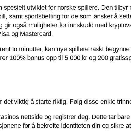
spesielt utviklet for norske spillere. Den tilbyr 
-spill, samt sportsbetting for de som ønsker å se
og gir også muligheter for innskudd med krypto
Visa og Mastercard.
ent to minutter, kan nye spillere raskt begynn
 100% bonus opp til 5 000 kr og 200 gratisspin
det viktig å starte riktig. Følg disse enkle tri
inos nettside og registrer deg. Dette tar bare 
jonene for å bekrefte identiteten din og sikre at