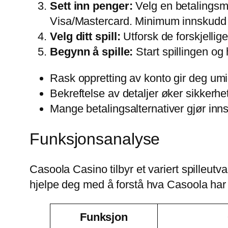
Sett inn penger:
Velg en betalingsme
Visa/Mastercard. Minimum innskudd e
Velg ditt spill:
Utforsk de forskjellige
Begynn å spille:
Start spillingen og
Rask oppretting av konto gir deg umidd
Bekreftelse av detaljer øker sikkerhe
Mange betalingsalternativer gjør inns
Funksjonsanalyse
Casoola Casino tilbyr et variert spilleutva
hjelpe deg med å forstå hva Casoola har 
Funksjon