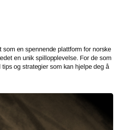
 ut som en spennende plattform for norske
 stedet en unik spillopplevelse. For de som
ips og strategier som kan hjelpe deg å