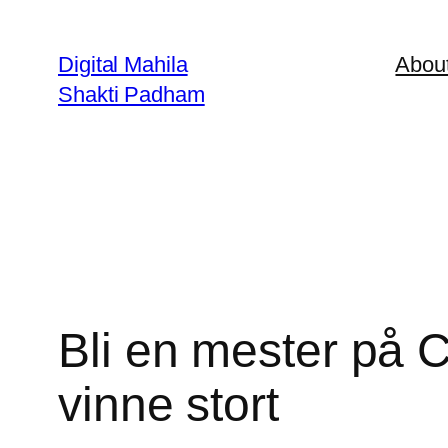
Digital Mahila
Abou
Shakti Padham
Bli en mester på C
vinne stort