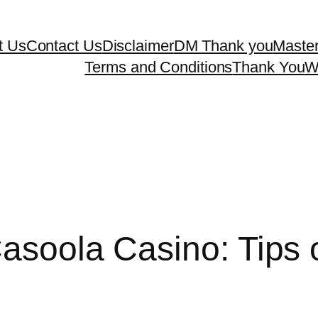
t Us
Contact Us
Disclaimer
DM Thank you
Master
Terms and Conditions
Thank You
W
asoola Casino: Tips o