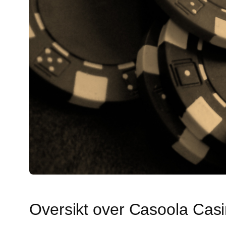
Oversikt over Casoola Cas